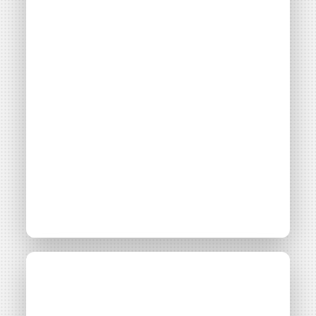
document d’information synthétique (DIS)
.
NB : si vous souscrivez en tant que personne morale
(société, …), votre souscription peut être soumise à
validation par nos instances avant d’être effective.
Un problème, une question ?
Consultez notre FAQ
ou
contactez-nous
.
CONTINUER VERS COOPHUB
La Société Énergie
Communiqué
04 mai 2026
Mayenne, Énergie