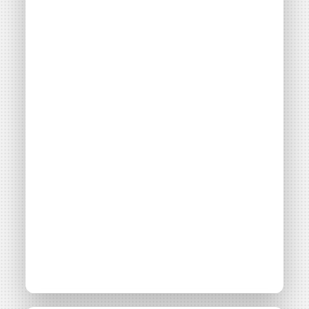
Énergie Partagée accompagne les initiatives
de production d'énergie renouvelable qui
associent les habitants et acteurs de leur
territoire.
ABONNEZ-VOUS À NOS NEWSLETTERS
Court-circuit
EnRoute
Chaque mois, suivez l'actualité pour bien
comprendre les enjeux de l'énergie citoyenne, et
découvrez les nouveaux projets !
Valider
l'inscription
à la
Votre email
newsletter
Court-
Circuit