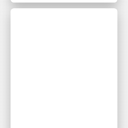
Le parc éolien
Communiqué
27 avril 2026
citoyen du Fief Sauvin
est inauguré ! Un
projet 100 %...
Consulter