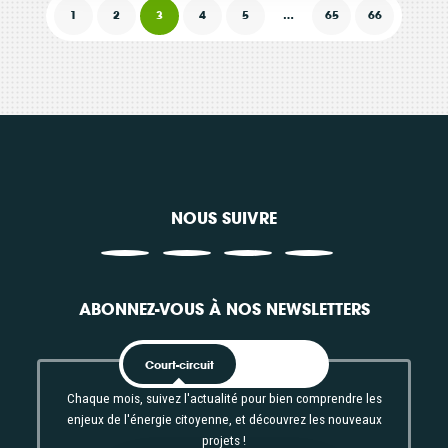
1
2
3
4
5
…
65
66
réalisation de son
nouveau scénario de
transition...
Consulter
NOUS SUIVRE
ABONNEZ-VOUS À NOS NEWSLETTERS
Court-circuit
EnRoute
Chaque mois, suivez l'actualité pour bien comprendre les
enjeux de l'énergie citoyenne, et découvrez les nouveaux
projets !