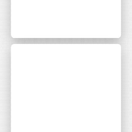
Journée régionale :
Événement
Bédoin
Faites des énergies
citoyennes !
Consulter