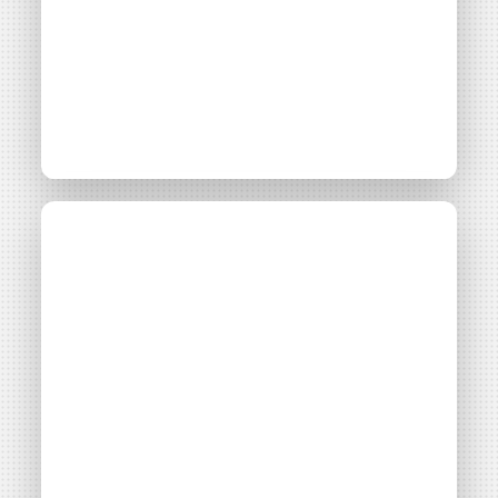
RAYON·S : une
Événement
Paris
journée qui mélange
art, musique, récits et
énergie solaire
Consulter