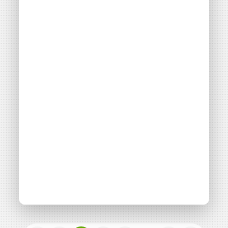
EnerCom Facility
Consulter
négaWatt lance la
Actualité
08 avril 2026