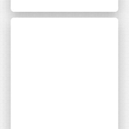
Petit PV et
Actualité
20 avril 2026
autoconsommation
collective : Énergie
Partagée
représente...
Consulter