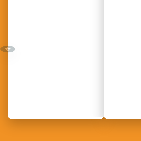
DÉCOUVRIR
Énergie Partagée accompag
de production d'énergie re
associent les habitants et
territoire.
Kit pratique :
Les