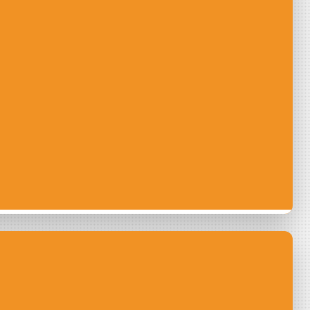
 citoyen, une
e humaine et