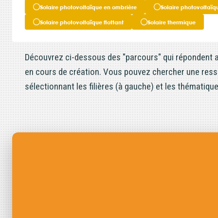
Consulter
Partagée.
Solaire photovoltaïque en ombrière
Solaire photovoltaïqu
votre esp
Solaire photovoltaïque flottant
Solaire thermique
Accès libre
La souscr
Découvrez ci-dessous des "parcours" qui répondent a
du capita
en cours de création. Vous pouvez chercher une resso
d’Énergie
sélectionnant les filières (à gauche) et les thématique
synthétiq
NB : si v
souscript
effective
Un probl