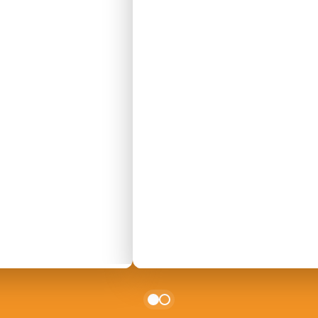
ABONNEZ-VOUS À NOS NE
Court-circuit
En
Chaque mois, suivez l
ne les initiatives
l'énergie citoyenne, e
nouvelable qui
 acteurs de leur
Votre email
Découvrir