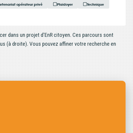
d’accéder à
rtenariat opérateur privé
Plaidoyer
Technique
Accès libre
 ou partielle
er dans un projet d'EnR citoyen. Ces parcours sont
investissement
s (à droite). Vous pouvez affiner votre recherche en
rmation
re
’être