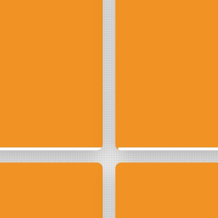
L’éolien
ion
aventur