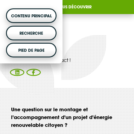
NOUS DÉCOUVRIR
CONTENU PRINCIPAL
MONTER UN PROJET
RECHERCHE
Vous souhaitez être accompagné dans votre
Contact
projet d'énergie renouvelable citoyenne ?
PIED DE PAGE
Choisissez le bon contact !
VOTRE ARGENT AGIT
Vous souhaitez placer votre épargne au
service de la transition énergétique ?
Une question sur le montage et
l'accompagnement d'un projet d'énergie
DÉCOUVRIR
renouvelable citoyen ?