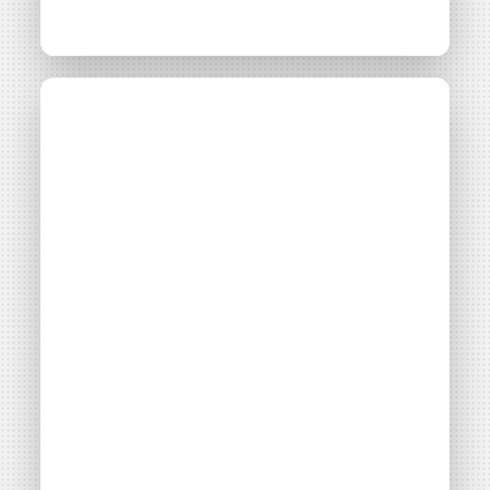
Retours
d’expériences sur
l’autoconsommation
collective (ACC) :
pour débuter et
approfondir !
Thématiques
Autoconsommation collective
Filières énergétiques
Consulter