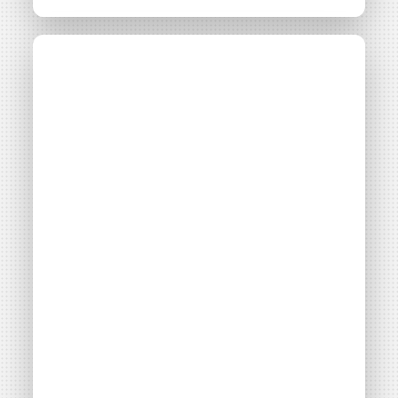
2 guides de
l’autoconsommation
collective pour les
collectivités
Thématiques
Autoconsommation collective
Filières énergétiques
Consulter
Accès libre