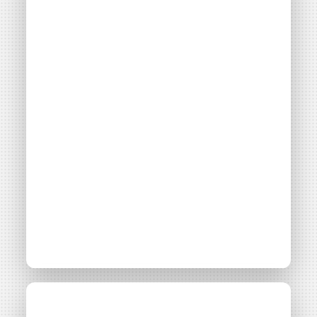
collective
Thématiques
Autoconsommation collective
Filières énergétiques
Consulter
Accès libre
A Malaunay,