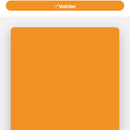
Valider
Énergie Partagée accompagne les initiatives
de production d'énergie renouvelable qui
associent les habitants et acteurs de leur
territoire.
ABONNEZ-VOUS À NOS NEWSLETTERS
Court-circuit
EnRoute
Chaque mois, suivez l'actualité pour bien comprendre les
enjeux de l'énergie citoyenne, et découvrez les nouveaux
projets !
Votre email
Valider l'ins