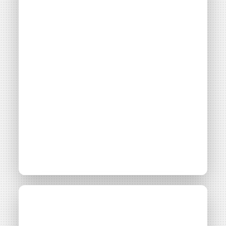
votre souscription peut être soumise à validation par nos
Accès libre
instances avant d’être effective.
Un problème, une question ?
Consultez notre FAQ
ou
contactez-
nous
.
CONTINUER VERS COOPHUB
Points clés pour
réussir un projet