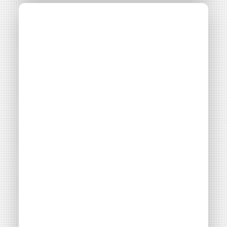
Ressources clés sur
l’Autoconsommation
Collective (ACC)
Thématiques
Autoconsommation collective
Filières énergétiques
Consulter
Adhérent