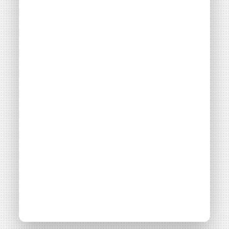
collective citoyenne
(ACC)
Thématiques
Autoconsommation collective
Filières énergétiques
Consulter
Adhérent