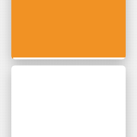
CONTACT
Découvrir
l’Autoconsommation
Collective (ACC)
Modèle énergétique en plein essor,
l'autoconsommation collective pose de nombreuses
questions à ceux qui s'y intéressent. Qui peut se lancer
? Est-ce toujours rentable ? Comment mettre en