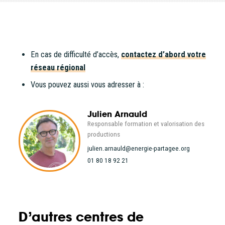
Thématiques
Plaidoyer
Autoconsommation collective
Partenariat opérateur privé
Filières énergétiques
Consulter
En cas de difficulté d’accès,
contactez d’abord votre
réseau régional
Accès libre
Vous pouvez aussi vous adresser à :
Julien Arnauld
Responsable formation et valorisation des
productions
julien.arnauld
@energie-partagee.org
01 80 18 92 21
D’autres centres de