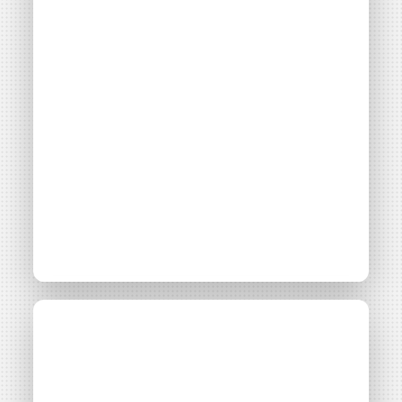
place une autoconsommation collective citoyenne
vertueuse ?
Thématiques
Autoconsommation collective
Filières énergétiques
Consulter
Parcours
Accès libre
Atelier thématique :
grappes PV &
autoconsommation