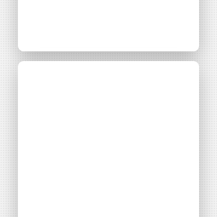
Guide Monter un
projet citoyen
d’autoconsommation
collective
Thématiques
Autoconsommation collective
Filières énergétiques
Consulter
Adhérent