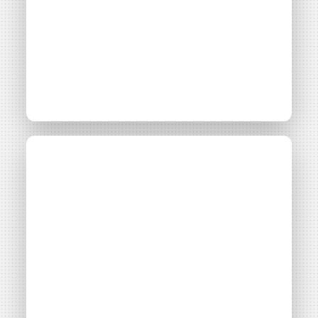
Adhérent
Note de
positionnement
d’Energie Partagée
sur
l’autoconsommation
collective