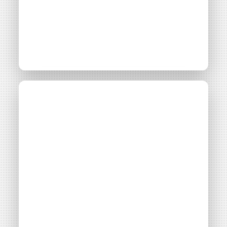
Autoconsommation
individuelle (ACI) et
tiers-investissement
Thématiques
Autoconsommation collective
Filières énergétiques
Consulter
Adhérent