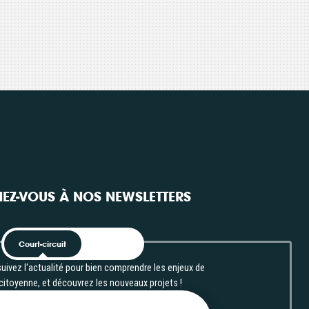
 ou partielle
CONTACT
investissement
Consulter
Consulter
rmation
re
’être
EZ-VOUS À NOS NEWSLETTERS
Court-circuit
EnRoute
uivez l'actualité pour bien comprendre les enjeux de
 citoyenne, et découvrez les nouveaux projets !