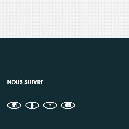
La souscr
du capita
Consulter
d’Énergie
synthétiq
NB : si v
souscript
effective
Un probl
NOUS SUIVRE