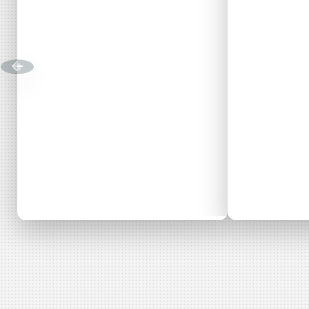
DÉCOUVRIR
Énergie Partagée accompag
de production d'énergie re
associent les habitants et
territoire.
Vous ent
Alice
Nadja
Actualité
29 juillet 2026
Actualité
Coophub e
Partagée.
votre esp
Duquesne
Consulter