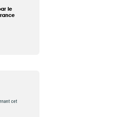
d’accéder à
ar le
france
 ou partielle
investissement
rmation
re
’être
rnant cet