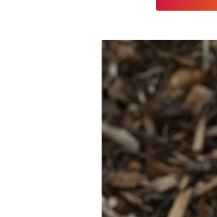
DÉCOUVRIR
Énergie Partagée accompag
de production d'énergie re
associent les habitants et
territoire.