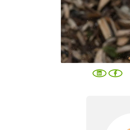
Vous ent
Coophub e