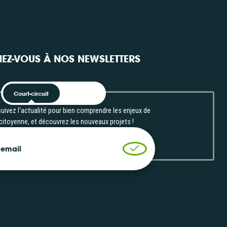
l’enquête...
l’en
Consulter
Consulter
EZ-VOUS À NOS NEWSLETTERS
Court-circuit
EnRoute
uivez l'actualité pour bien comprendre les enjeux de
 citoyenne, et découvrez les nouveaux projets !
 email
Valider l'inscription