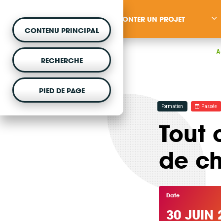
MONTER UN PROJET
CONTENU PRINCIPAL
A
RECHERCHE
PIED DE PAGE
MONTER UN PROJET
Formation
Passée
Tout 
Vous souhaitez être acc
projet d'énergie renouvela
de ch
Date
30 JUIN 