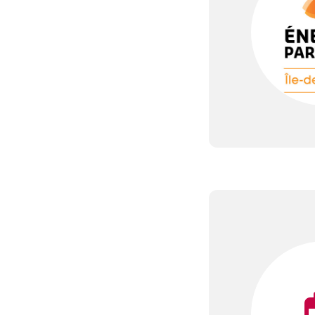
Partagée.
votre esp
La souscr
du capita
d’Énergie
synthétiq
NB : si v
souscript
effective
Un probl