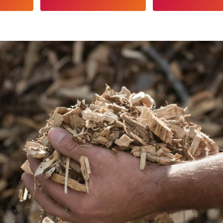
AB
Chaque mois, suive
ne les initiatives
l'énergie cit
nouvelable qui
 acteurs de leur
Votre