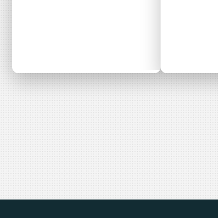
Rencontre
Conc
Formation
Formation
Formation
francilienne
appel
des enjeux
pour 
croisés de la
les