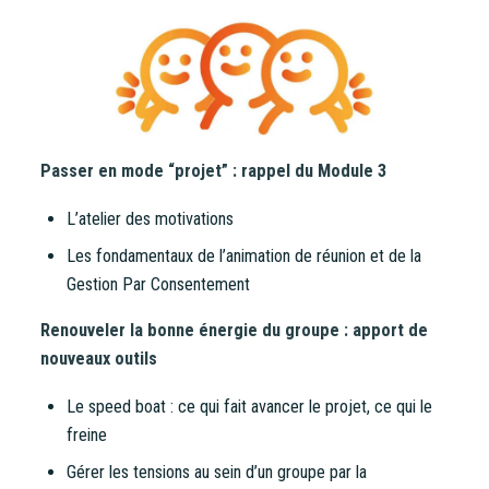
Vous entrez sur notre plateforme de souscription
CoopHub
Coophub est la plateforme sécurisée de souscription
développée par Énergie Partagée. Elle vous permet
d’acheter vos actions Énergie Partagée et d’accéder à
votre espace personnel d’actionnaire.
Passer en mode “projet” : rappel du Module 3
La souscription à Énergie Partagée comporte un risque de
L’atelier des motivations
perte totale ou partielle du capital investi. Pour bien
Les fondamentaux de l’animation de réunion et de la
appréhender ces risques et le modèle d’investissement
Gestion Par Consentement
d’Énergie Partagée, nous vous invitons à consulter le
document d’information synthétique (DIS)
.
Renouveler la bonne énergie du groupe : apport de
nouveaux outils
NB : si vous souscrivez en tant que personne morale
(société, …), votre souscription peut être soumise à
Le speed boat : ce qui fait avancer le projet, ce qui le
validation par nos instances avant d’être effective.
freine
Un problème, une question ?
Consultez notre FAQ
ou
Gérer les tensions au sein d’un groupe par la