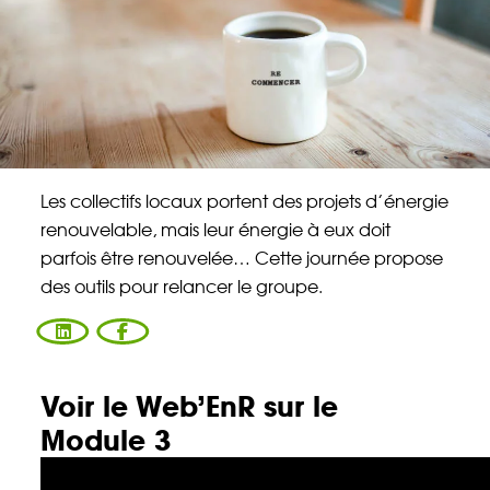
Énergie Partagée accompagne les initiatives
de production d'énergie renouvelable qui
associent les habitants et acteurs de leur
territoire.
ABONNEZ-VOUS À NOS NEWSLETTERS
Les collectifs locaux portent des projets d’énergie
renouvelable, mais leur énergie à eux doit
Court-circuit
EnRoute
parfois être renouvelée… Cette journée propose
Chaque mois, suivez l'actualité pour bien
des outils pour relancer le groupe.
comprendre les enjeux de l'énergie citoyenne, et
découvrez les nouveaux projets !
Votre email
Valider l'inscrip
Voir le Web’EnR sur le
Module 3