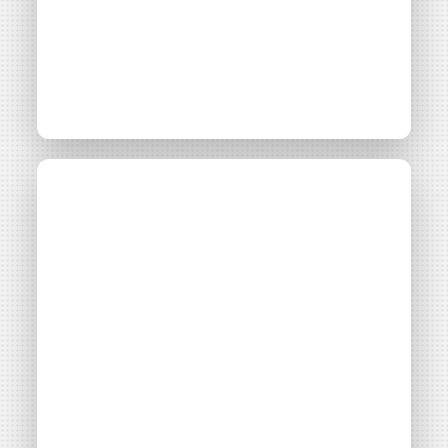
Les PPA pour
sécuriser les
approvisionnements
et développer les EnR
Thématiques
Montage financier
Filières énergétiques
Consulter