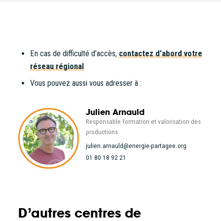
projets citoyens
d’énergie
renouvelable
En cas de difficulté d’accès,
contactez d’abord votre
réseau régional
Thématiques
Montage financier
Partenariat opérateur privé
Vous pouvez aussi vous adresser à :
Filières énergétiques
Consulter
Julien Arnauld
Responsable formation et valorisation des
productions
Accès libre
julien.arnauld
@energie-partagee.org
01 80 18 92 21
D’autres centres de