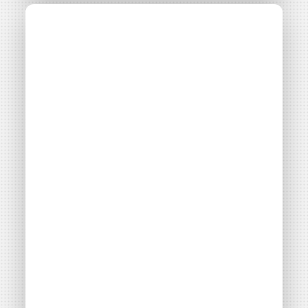
Les PPA : ce qu’il faut
savoir sur ces
contrats directs
d’achat-vente
d’électricité
Thématiques
Montage financier
Montage juridique
Filières énergétiques
Consulter
Accès libre