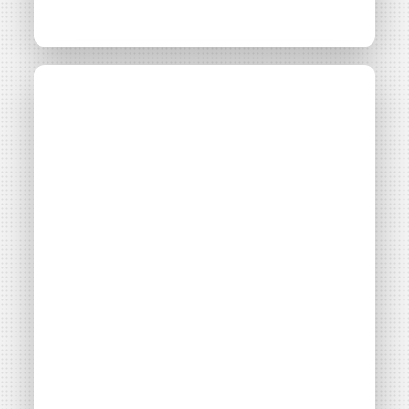
Énergie publique et
citoyenne : comment
les collectivités, leurs
SEM et les citoyens
coopèrent pour
développer les EnR
Thématiques
Montage financier
Gestion & fiscalité
Maîtrise foncière
Filières énergétiques
Consulter