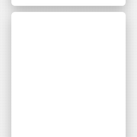
Comprendre les
modèles
économiques des
Grappes
Photovoltaïques 1/4
Thématiques
Montage financier
Filières énergétiques
Consulter
Accès libre