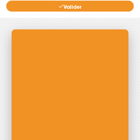
Valider
Énergie Partagée accompagne les initiatives
de production d'énergie renouvelable qui
associent les habitants et acteurs de leur
territoire.
ABONNEZ-VOUS À NOS NEWSLETTERS
Court-circuit
EnRoute
Chaque mois, suivez l'actualité pour bien comprendre les
enjeux de l'énergie citoyenne, et découvrez les nouveaux
projets !
Votre email
Valider l'ins