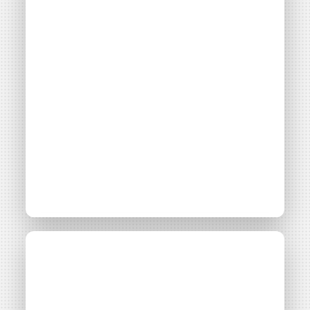
mon territoire ?
Les énergies renouvelables appartiennent aux
territoires. Pour la collectivité, c'est l'opportunité de
s’appuyer sur des ressources naturelles (soleil, vent,
rivière, bois-énergie,…) et d'en faire un levier de
développement économique, social,...
Thématiques
Montage financier
Montage juridique
Maîtrise foncière
Filières énergétiques
Consulter
Parcours
Accès libre
Les retombées
économiques locales
des projets citoyens