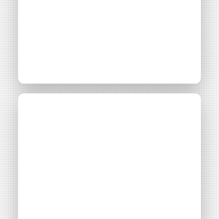
Accès libre
Les collectivités et le
financement
participatif des EnR
Thématiques
Montage financier
Filières énergétiques
Consulter