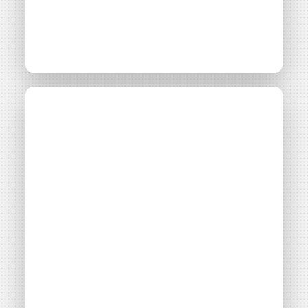
Codévelopper un
projet EnR citoyen :
comment concilier
les intérêts privés et
territoriaux ?
Thématiques
Montage financier
Maîtrise foncière
Partenariat opérateur privé
Filières énergétiques
Consulter