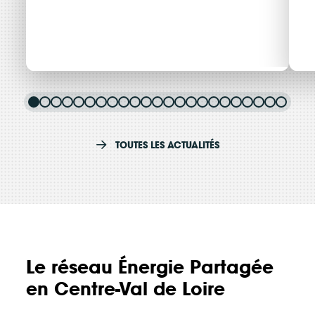
Offre de poste : chargé.e de
L
Actualité
13 juillet 2026
développement territorial
L
TOUTES LES ACTUALITÉS
Centre-Val de Loire
a
Consulter
C
Le réseau Énergie Partagée
en Centre-Val de Loire