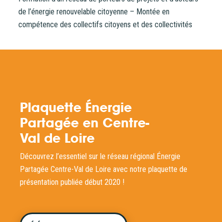
de l’énergie renouvelable citoyenne – Montée en
Un problème, une question ?
Consultez notre FAQ
ou
compétence des collectifs citoyens et des collectivités
contactez-nous
.
CONTINUER VERS COOPHUB
Plaquette Énergie
Partagée en Centre-
Val de Loire
Découvrez l’essentiel sur le réseau régional Énergie
Partagée Centre-Val de Loire avec notre plaquette de
présentation publiée début 2020 !