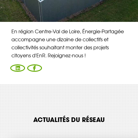
Énergie Partagée accompagne les initiatives
de production d'énergie renouvelable qui
associent les habitants et acteurs de leur
territoire.
En région Centre-Val de Loire, Énergie-Partagée
accompagne une dizaine de collectifs et
collectivités souhaitant monter des projets
ABONNEZ-VOUS À NOS NEWSLETTERS
citoyens d'EnR. Rejoignez-nous !
Court-circuit
EnRoute
Chaque mois, suivez l'actualité pour bien
comprendre les enjeux de l'énergie citoyenne, et
découvrez les nouveaux projets !
Votre email
Valider l'inscrip
ACTUALITÉS DU RÉSEAU