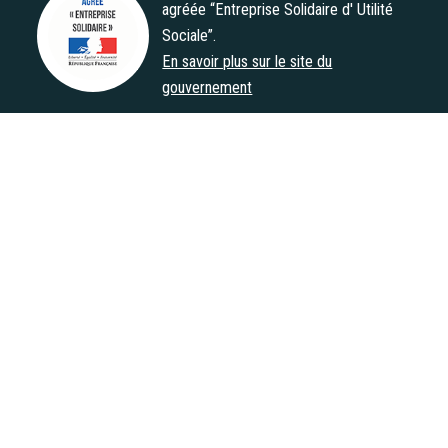
agréée “Entreprise Solidaire d' Utilité
Sociale”.
Agrément "Entreprise Solidaire d' Utilité Sociale"
En savoir plus sur le site du
gouvernement
Le label Finansol garantit la solidarité et
la transparence du produit d’épargne
Énergie Partagée Investissement. Le
Label Finansol
capital investi n’est pas garanti.
En savoir plus sur le site du label
LIENS UTILES
CONTACT
MENTIONS LÉGALES
PRESSE
POLITIQUE DE COOKIES