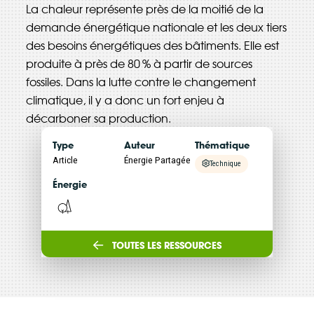
La chaleur représente près de la moitié de la
Énergie Partagée accompagne les initiatives
demande énergétique nationale et les deux tiers
de production d'énergie renouvelable qui
des besoins énergétiques des bâtiments. Elle est
associent les habitants et acteurs de leur
produite à près de 80 % à partir de sources
territoire.
fossiles. Dans la lutte contre le changement
climatique, il y a donc un fort enjeu à
ABONNEZ-VOUS À NOS NEWSLETTERS
décarboner sa production.
Type
Auteur
Thématique
Court-circuit
EnRoute
Article
Énergie Partagée
Technique
Chaque mois, suivez l'actualité pour bien
Énergie
comprendre les enjeux de l'énergie citoyenne, et
découvrez les nouveaux projets !
TOUTES LES RESSOURCES
Votre email
Valider l'inscrip