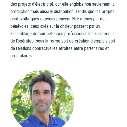
document d’information synthétique (DIS)
.
des projets d’électricité, car elle englobe non seulement la
production mais aussi la distribution. Tandis que les projets
NB : si vous souscrivez en tant que personne morale
photovoltaïques citoyens peuvent être menés par des
(société, …), votre souscription peut être soumise à
bénévoles, ceux axés sur la chaleur passent par un
validation par nos instances avant d’être effective.
assemblage de compétences professionnelles à l’intérieur
Un problème, une question ?
Consultez notre FAQ
ou
de l’opérateur sous la forme soit de création d’emplois soit
contactez-nous
.
de relations contractuelles étroites entre partenaires et
prestataires.
CONTINUER VERS COOPHUB