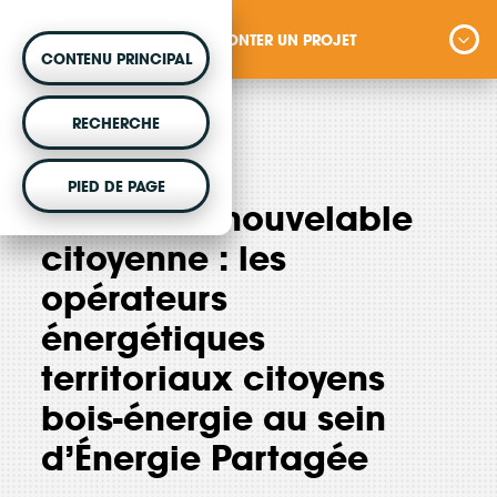
MONTER UN PROJET
CONTENU PRINCIPAL
MONTER UN PROJET
RECHERCHE
Vous souhaitez être accompagné dans votre
juin 2024
PIED DE PAGE
projet d'énergie renouvelable citoyenne ?
Chaleur renouvelable
citoyenne : les
opérateurs
VOTRE ARGENT AGIT
énergétiques
Vous souhaitez placer votre épargne au
territoriaux citoyens
service de la transition énergétique ?
bois-énergie au sein
d’Énergie Partagée
DÉCOUVRIR