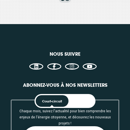
renouvelable citoyenne –
pr
État des lieux et
ch
propositions
re
Thématiques
Théma
Technique
Tec
NOUS SUIVRE
Filières énergétiques
Filièr
Consulter
Con
Accès libre
Acc
ABONNEZ-VOUS À NOS NEWSLETTERS
Court-circuit
EnRoute
Chaque mois, suivez l'actualité pour bien comprendre les
enjeux de l'énergie citoyenne, et découvrez les nouveaux
projets !