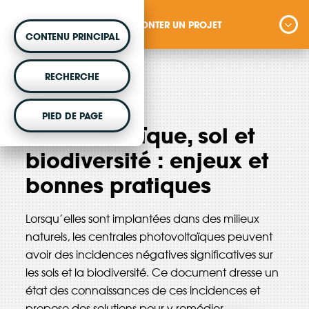
MONTER UN PROJET
CONTENU PRINCIPAL
MONTER UN PROJET
RECHERCHE
Vous souhaitez être accompagné dans votre
avril 2023
PIED DE PAGE
projet d'énergie renouvelable citoyenne ?
Photovoltaïque, sol et
biodiversité : enjeux et
bonnes pratiques
VOTRE ARGENT AGIT
Lorsqu’elles sont implantées dans des milieux
Vous souhaitez placer votre épargne au
naturels, les centrales photovoltaïques peuvent
service de la transition énergétique ?
avoir des incidences négatives significatives sur
les sols et la biodiversité. Ce document dresse un
état des connaissances de ces incidences et
DÉCOUVRIR
propose des solutions pour y remédier.