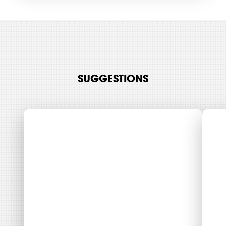
labellisation Énergie
Partagée
Thématiques
Animation Interne
Mobilisation Citoyenne
SUGGESTIONS
Filières énergétiques
Consulter
Accès libre