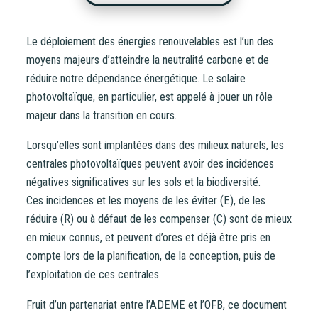
Vous entrez sur notre plateforme de souscription
Le déploiement des énergies renouvelables est l’un des
CoopHub
moyens majeurs d’atteindre la neutralité carbone et de
Coophub est la plateforme sécurisée de souscription
réduire notre dépendance énergétique. Le solaire
développée par Énergie Partagée. Elle vous permet
photovoltaïque, en particulier, est appelé à jouer un rôle
d’acheter vos actions Énergie Partagée et d’accéder à
majeur dans la transition en cours.
votre espace personnel d’actionnaire.
Lorsqu’elles sont implantées dans des milieux naturels, les
La souscription à Énergie Partagée comporte un risque de
centrales photovoltaïques peuvent avoir des incidences
perte totale ou partielle du capital investi. Pour bien
négatives significatives sur les sols et la biodiversité.
appréhender ces risques et le modèle d’investissement
Ces incidences et les moyens de les éviter (E), de les
d’Énergie Partagée, nous vous invitons à consulter le
réduire (R) ou à défaut de les compenser (C) sont de mieux
document d’information synthétique (DIS)
.
en mieux connus, et peuvent d’ores et déjà être pris en
compte lors de la planification, de la conception, puis de
NB : si vous souscrivez en tant que personne morale
l’exploitation de ces centrales.
(société, …), votre souscription peut être soumise à
validation par nos instances avant d’être effective.
Fruit d’un partenariat entre l’ADEME et l’OFB, ce document