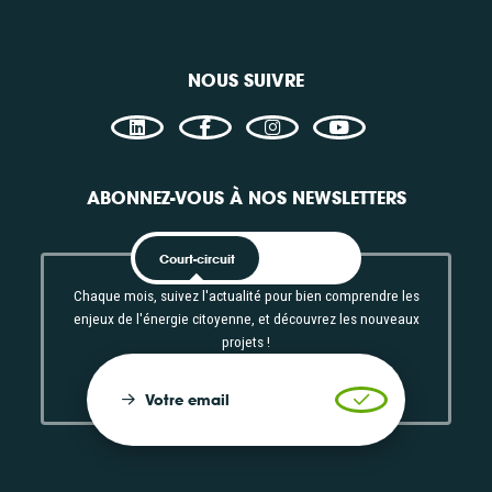
én
Consulter
Théma
Maît
NOUS SUIVRE
Accès libre
Filièr
Con
Acc
ABONNEZ-VOUS À NOS NEWSLETTERS
Court-circuit
EnRoute
Chaque mois, suivez l'actualité pour bien comprendre les
enjeux de l'énergie citoyenne, et découvrez les nouveaux
projets !
Votre email
Valider l'inscrip