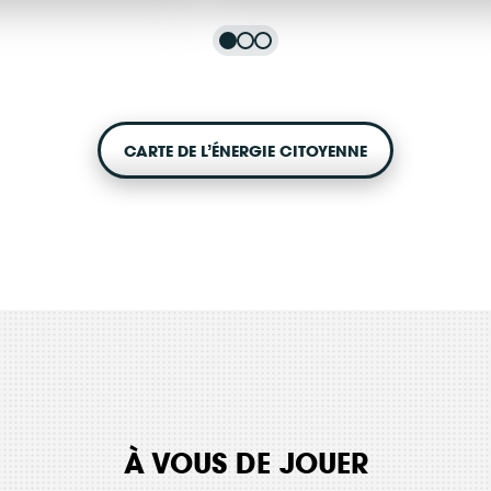
anisation
Parc éolien d
anisation
Éolien
d
 Doubs
la Grande
49 - Maine-et-Loire
CARTE DE L’ÉNERGIE CITOYENNE
nçon
Levée
Consulter
rez sur notre plateforme de souscription CoopHub
À VOUS DE JOUER
st la plateforme sécurisée de souscription développée par