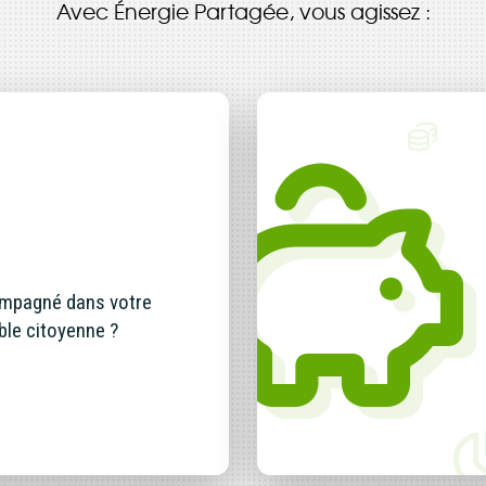
Avec Énergie Partagée, vous agissez :
 Elle vous permet d’acheter vos actions Énergie Partagée et 
ace personnel d’actionnaire.
iption à Énergie Partagée comporte un risque de perte totale
l investi. Pour bien appréhender ces risques et le modèle d’
 Partagée, nous vous invitons à consulter le
document d’info
ue (DIS)
.
ous souscrivez en tant que personne morale (société, …), vot
ion peut être soumise à validation par nos instances avant d
ompagné dans votre
.
ble citoyenne ?
ème, une question ?
Consultez notre FAQ
ou
contactez-nous
.
CONTINUER VERS COOPHUB