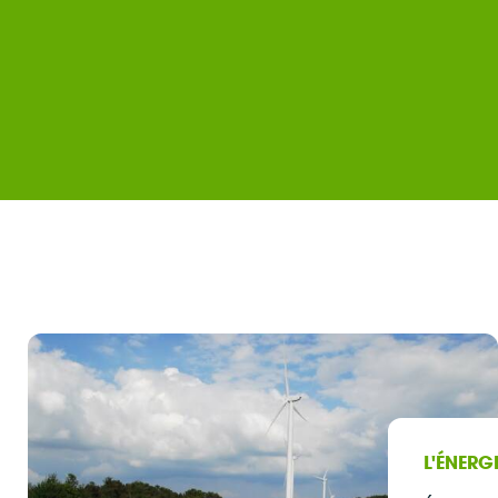
citoyens actionnaires 
Partagée...
Consulter
L'ÉNERG