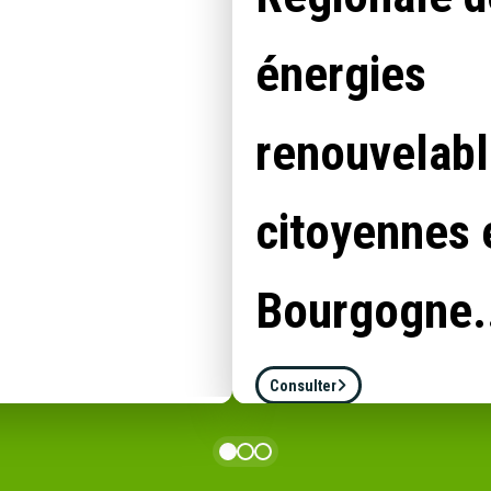
énergies
renouvelab
citoyennes 
Bourgogne.
Consulter
600