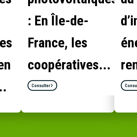
: En Île-de-
d’i
les
France, les
én
en
coopératives...
re
..
Consulter
Consu