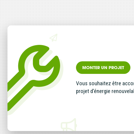
Partagée.
votre esp
La souscr
du capita
d’Énergie
synthétiq
MONTER UN PROJET
NB : si v
souscript
Vous souhaitez être acc
effective
projet d'énergie renouvela
Un probl