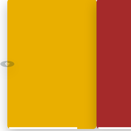
DÉCOUVRIR
Énergie Partagée accompag
de production d'énergie re
associent les habitants et
territoire.