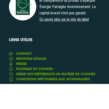
la transparence du produit d’épargne
Énergie Partagée Investissement. Le
Label Finansol
capital investi n’est pas garanti.
En savoir plus sur le site du label
LIENS UTILES
CONTACT
MENTIONS LÉGALES
PRESSE
POLITIQUE DE COOKIES
GÉRER VOS PRÉFÉRENCES EN MATIÈRE DE COOKIES
CONDITIONS SPÉCIFIQUES AUX ACTIONNAIRES
Conception & Réalisation :
et
Yann Rolland
Thibaut
de
Caroli
Fluxi