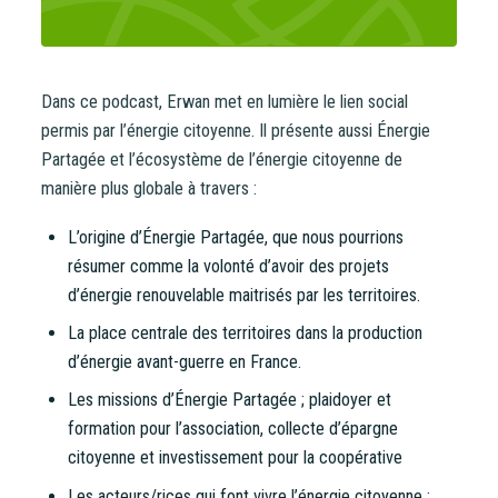
NB : si vous souscrivez en tant que personne morale
(société, …), votre souscription peut être soumise à
validation par nos instances avant d’être effective.
Dans ce podcast, Erwan met en lumière le lien social
Un problème, une question ?
Consultez notre FAQ
ou
permis par l’énergie citoyenne. Il présente aussi Énergie
contactez-nous
.
Partagée et l’écosystème de l’énergie citoyenne de
manière plus globale à travers :
CONTINUER VERS COOPHUB
L’origine d’Énergie Partagée, que nous pourrions
résumer comme la volonté d’avoir des projets
d’énergie renouvelable maitrisés par les territoires.
La place centrale des territoires dans la production
d’énergie avant-guerre en France.
Les missions d’Énergie Partagée ; plaidoyer et
formation pour l’association, collecte d’épargne
citoyenne et investissement pour la coopérative
Les acteurs/rices qui font vivre l’énergie citoyenne :