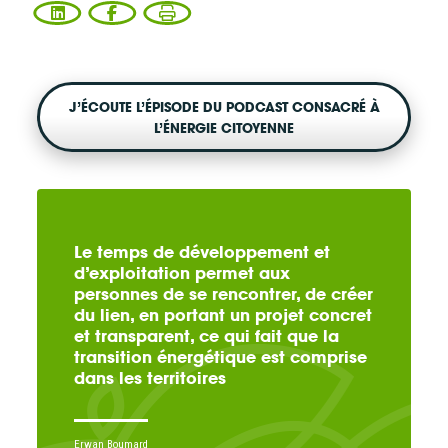
CONTACT
J’ÉCOUTE L’ÉPISODE DU PODCAST CONSACRÉ À
Vous entrez sur notre plateforme de souscription
L’ÉNERGIE CITOYENNE
CoopHub
Coophub est la plateforme sécurisée de souscription
développée par Énergie Partagée. Elle vous permet
d’acheter vos actions Énergie Partagée et d’accéder à
Le temps de développement et
votre espace personnel d’actionnaire.
d’exploitation permet aux
personnes de se rencontrer, de créer
La souscription à Énergie Partagée comporte un risque de
du lien, en portant un projet concret
perte totale ou partielle du capital investi. Pour bien
et transparent, ce qui fait que la
transition énergétique est comprise
appréhender ces risques et le modèle d’investissement
dans les territoires
d’Énergie Partagée, nous vous invitons à consulter le
document d’information synthétique (DIS)
.
Erwan Boumard