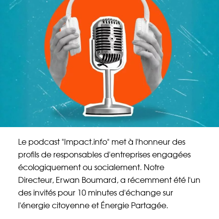
Énergie Partagée accompagne les initiatives
de production d'énergie renouvelable qui
associent les habitants et acteurs de leur
territoire.
ABONNEZ-VOUS À NOS NEWSLETTERS
Court-circuit
EnRoute
Chaque mois, suivez l'actualité pour bien
comprendre les enjeux de l'énergie citoyenne, et
Le podcast "Impact.info" met à l'honneur des
découvrez les nouveaux projets !
profils de responsables d'entreprises engagées
écologiquement ou socialement. Notre
Votre email
Valider l'inscrip
Directeur, Erwan Boumard, a récemment été l'un
des invités pour 10 minutes d'échange sur
l'énergie citoyenne et Énergie Partagée.