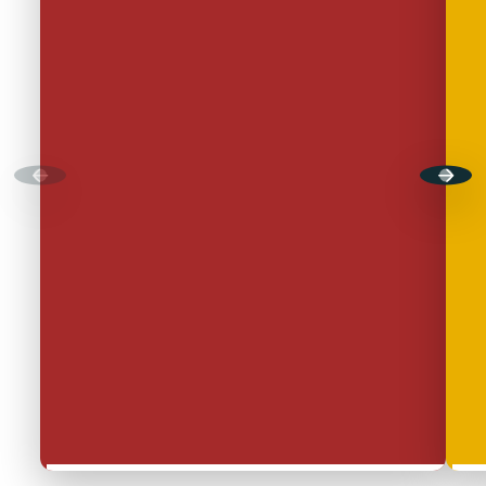
Énergie Partagée accompagne les initiatives
de production d'énergie renouvelable qui
associent les habitants et acteurs de leur
territoire.
ABONNEZ-VOUS À NOS NEWSLETTERS
Court-circuit
EnRoute
Chaque mois, suivez l'actualité pour bien
comprendre les enjeux de l'énergie citoyenne, et
découvrez les nouveaux projets !
Votre email
Valider l'inscrip