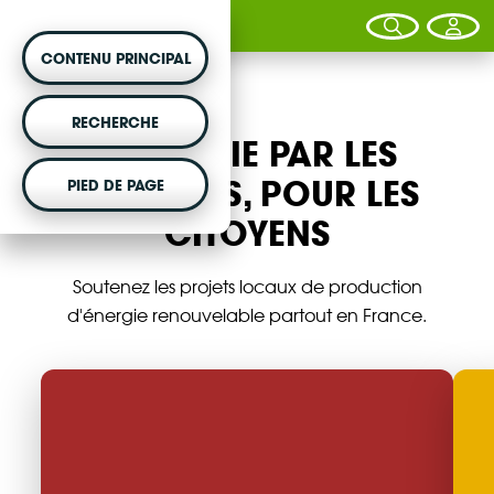
CONTENU PRINCIPAL
MONTER UN PROJET
RECHERCHE
L'ÉNERGIE PAR LES
Vous souhaitez être accompagné dans votre
projet d'énergie renouvelable citoyenne ?
CITOYENS, POUR LES
PIED DE PAGE
CITOYENS
VOTRE ARGENT AGIT
Soutenez les projets locaux de production
d'énergie renouvelable partout en France.
Vous souhaitez placer votre épargne au
service de la transition énergétique ?
DÉCOUVRIR