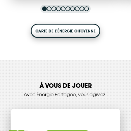
Méthanisation Grand
A
CONTACT
Besançon
P
Méthanisation
25 - Doubs
CARTE DE L’ÉNERGIE CITOYENNE
Consulter
C
À VOUS DE JOUER
Avec Énergie Partagée, vous agissez :