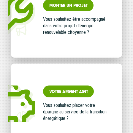
MONTER UN PROJET
Vous souhaitez être accompagné
dans votre projet d'énergie
renouvelable citoyenne ?
Vous entrez sur notre plateforme de souscription
CoopHub
VOTRE ARGENT AGIT
Coophub est la plateforme sécurisée de souscription
développée par Énergie Partagée. Elle vous permet
Vous souhaitez placer votre
d’acheter vos actions Énergie Partagée et d’accéder à
épargne au service de la transition
votre espace personnel d’actionnaire.
énergétique ?
La souscription à Énergie Partagée comporte un risque de