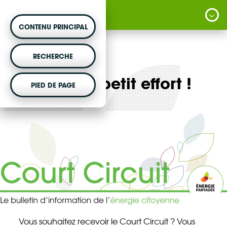
CONTENU PRINCIPAL
MONTER UN PROJET
RECHERCHE
Vous souhaitez être accompagné dans votre
Encore un petit effort !
projet d'énergie renouvelable citoyenne ?
PIED DE PAGE
VOTRE ARGENT AGIT
Vous souhaitez placer votre épargne au
service de la transition énergétique ?
DÉCOUVRIR
Vous souhaitez recevoir le Court Circuit ? Vous