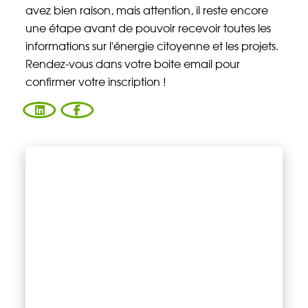
avez bien raison, mais attention, il reste encore
Énergie Partagée accompagne les initiatives
une étape avant de pouvoir recevoir toutes les
de production d'énergie renouvelable qui
associent les habitants et acteurs de leur
informations sur l'énergie citoyenne et les projets.
territoire.
Rendez-vous dans votre boite email pour
confirmer votre inscription !
ABONNEZ-VOUS À NOS NEWSLETTERS
Court-circuit
EnRoute
Chaque mois, suivez l'actualité pour bien
comprendre les enjeux de l'énergie citoyenne, et
découvrez les nouveaux projets !
Votre email
Valider l'inscrip