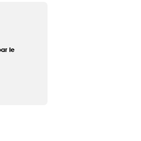
d’accéder à
 ou partielle
investissement
rmation
ar le
re
’être