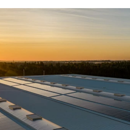
AB
Chaque mois, suive
ne les initiatives
l'énergie cit
nouvelable qui
 acteurs de leur
Votre