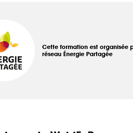
 Elle vous permet d’acheter vos actions Énergie Partagée et 
ace personnel d’actionnaire.
iption à Énergie Partagée comporte un risque de perte totale
l investi. Pour bien appréhender ces risques et le modèle d’
 Partagée, nous vous invitons à consulter le
document d’info
Cette formation est organisée p
réseau Énergie Partagée
ue (DIS)
.
ous souscrivez en tant que personne morale (société, …), vot
ion peut être soumise à validation par nos instances avant d
.
ème, une question ?
Consultez notre FAQ
ou
contactez-nous
.
CONTINUER VERS COOPHUB