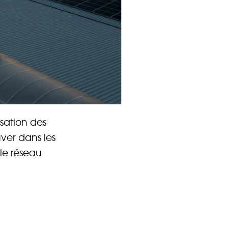
CONTACT
isation des
uver dans les
 le réseau
 Énergie