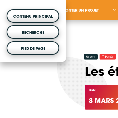
MONTER UN PROJET
CONTENU PRINCIPAL
RECHERCHE
PIED DE PAGE
MONTER UN PROJET
Web’enr
Passée
Les é
Vous souhaitez être acc
projet d'énergie renouvela
Date
8 MARS 