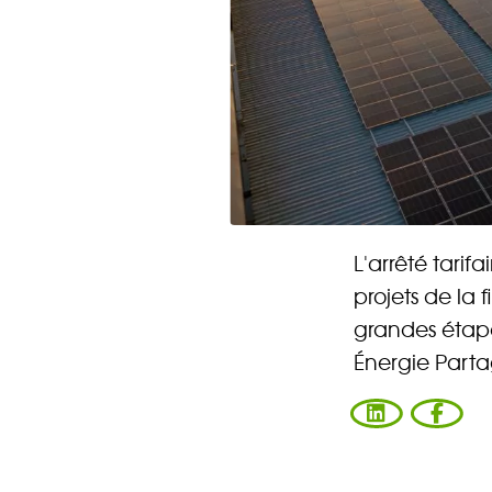
L'arrêté tarif
projets de la 
grandes étape
Énergie Part
Vous ent
Coophub e