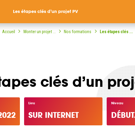
Les étapes clés d’un projet PV
Accueil
Monter un projet ...
Nos formations
Les étapes clés ...
tapes clés d’un pro
ompagné dans votre
ble citoyenne ?
Lieu
Niveau
2022
SUR INTERNET
DÉBUT