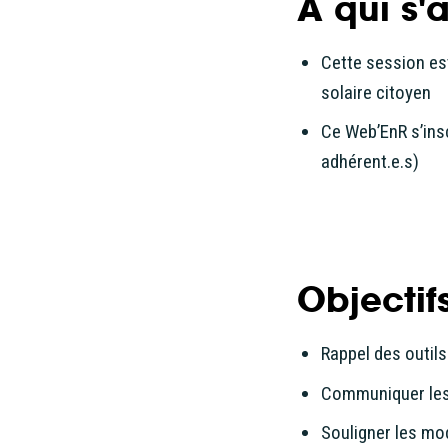
A qui s'
Cette session est
solaire citoyen
Ce Web’EnR s’ins
adhérent.e.s)
Objectif
Rappel des outil
Communiquer les 
Souligner les mod