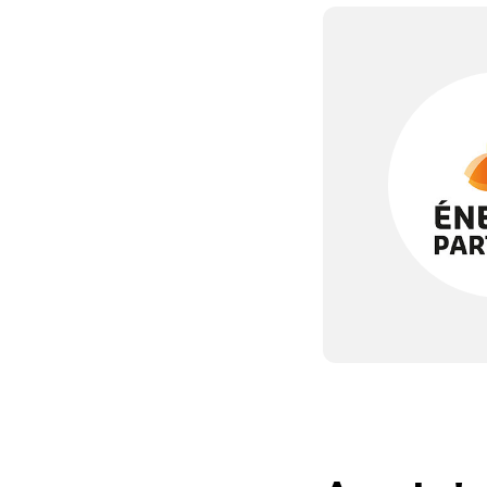
Partagée.
votre esp
La souscr
du capita
d’Énergie
synthétiq
NB : si v
souscript
effective
Un probl