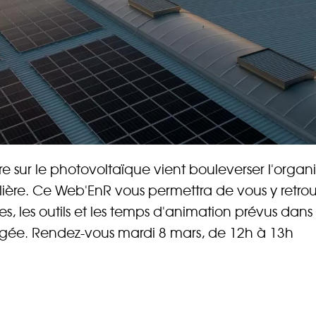
aire sur le photovoltaïque vient bouleverser l'organ
filière. Ce Web'EnR vous permettra de vous y retro
s, les outils et les temps d'animation prévus dans
agée. Rendez-vous mardi 8 mars, de 12h à 13h
rez sur notre plateforme de souscription CoopHub
st la plateforme sécurisée de souscription développée par