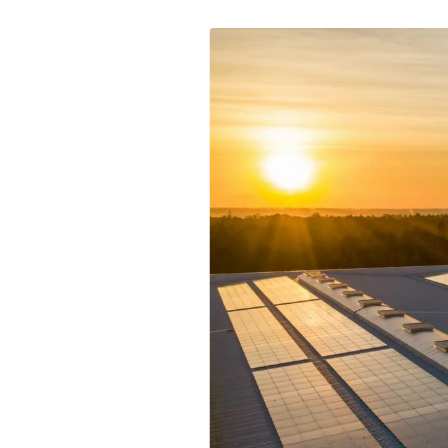
DÉCOUVRIR
Énergie Partagée accompag
de production d'énergie re
associent les habitants et
territoire.