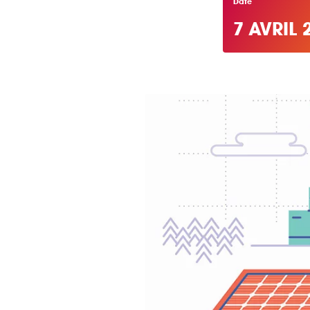
Date
7 AVRIL 
DÉCOUVRIR
Énergie Partagée accompag
de production d'énergie re
associent les habitants et
territoire.