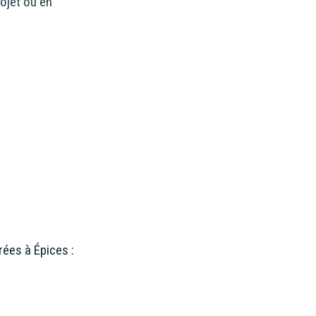
rojet ou en
rées à Épices :