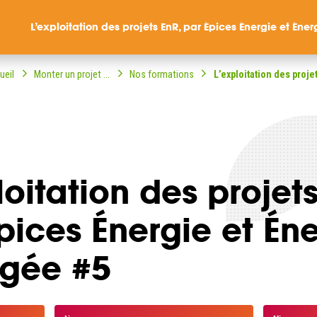
L’exploitation des projets EnR, par Épices Énergie et Énergie Parta
ueil
Monter un projet ...
Nos formations
L’exploitation des projet
loitation des projets
ompagné dans votre
ble citoyenne ?
pices Énergie et Én
agée #5