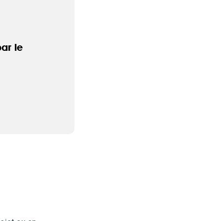
d’accéder à
 ou partielle
ar le
investissement
rmation
re
’être