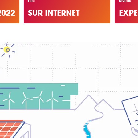
Lieu
Niveau
2022
SUR INTERNET
EXPE
AB
Chaque mois, suive
ne les initiatives
l'énergie cit
nouvelable qui
 acteurs de leur
Votre