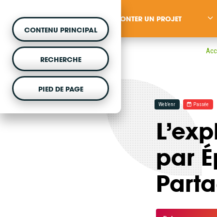
MONTER UN PROJET
CONTENU PRINCIPAL
Acc
RECHERCHE
PIED DE PAGE
MONTER UN PROJET
Web’enr
Passée
L’exp
Vous souhaitez être acc
projet d'énergie renouvela
par É
Part