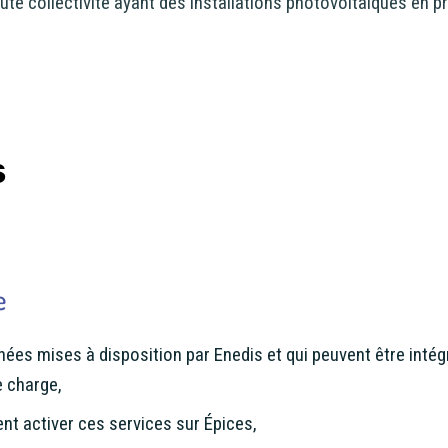
oute collectivité ayant des installations photovoltaïques en p
s
nnées mises à disposition par Enedis et qui peuvent être intég
e charge,
t activer ces services sur Épices,