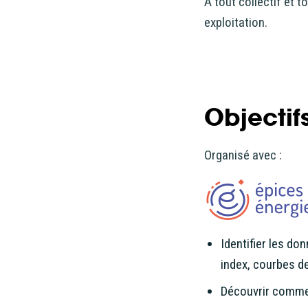
A tout collectif et t
exploitation.
Objectif
Organisé avec :
Identifier les do
index, courbes d
Découvrir commen