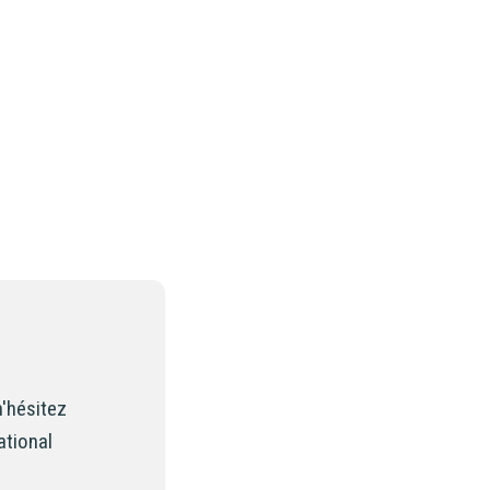
n'hésitez
ational