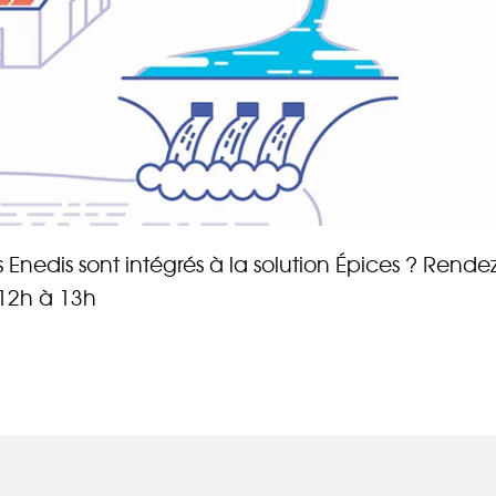
 Enedis sont intégrés à la solution Épices ? Rende
 12h à 13h
rez sur notre plateforme de souscription CoopHub
st la plateforme sécurisée de souscription développée par