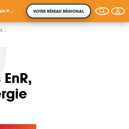
gée #5
VOTRE RÉSEAU RÉGIONAL
s ...
VOTRE ARGENT AGIT
 EnR,
Vous souhaitez placer votre épargne au
service de la transition énergétique ?
ergie