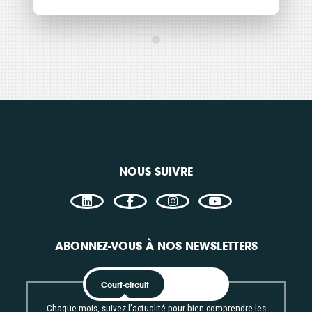
PV au sol en IDF 2/2 : Co-
Formation
Formation
développement, comment
garder la main sur un...
Consulter
NOUS SUIVRE
ABONNEZ-VOUS À NOS NEWSLETTERS
Court-circuit
EnRoute
Chaque mois, suivez l'actualité pour bien comprendre les