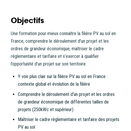
CoopHub
Coophub est la plateforme sécurisée de souscription
Objectifs
développée par Énergie Partagée. Elle vous permet
d’acheter vos actions Énergie Partagée et d’accéder à
Une formation pour mieux connaître la filière PV au sol en
votre espace personnel d’actionnaire.
France, comprendre le déroulement d’un projet et les
ordres de grandeur économique, maîtriser le cadre
La souscription à Énergie Partagée comporte un risque de
règlementaire et tarifaire et s’exercer à qualifier
perte totale ou partielle du capital investi. Pour bien
l’opportunité d’un projet sur son territoire.
appréhender ces risques et le modèle d’investissement
d’Énergie Partagée, nous vous invitons à consulter le
Y voir plus clair sur la filière PV au sol en France :
document d’information synthétique (DIS)
.
contexte global et évolution de la filière
Comprendre le déroulement d’un projet et les ordres
NB : si vous souscrivez en tant que personne morale
de grandeur économique de différentes tailles de
(société, …), votre souscription peut être soumise à
projets (250kWc et supérieur)
validation par nos instances avant d’être effective.
Maîtriser le cadre règlementaire et tarifaire des projets
Un problème, une question ?
Consultez notre FAQ
ou
PV au sol
contactez-nous
.