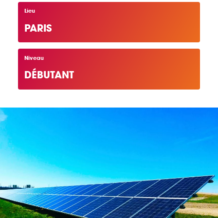
Lieu
Énergie Partagée accompagne les initiatives
de production d'énergie renouvelable qui
PARIS
associent les habitants et acteurs de leur
territoire.
Niveau
DÉBUTANT
ABONNEZ-VOUS À NOS NEWSLETTERS
Court-circuit
EnRoute
Chaque mois, suivez l'actualité pour bien
comprendre les enjeux de l'énergie citoyenne, et
découvrez les nouveaux projets !
Votre email
Valider l'inscrip