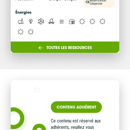
Mobilisation
Citoyenne
Énergie Partagée accompagne les initiatives
Énergies
de production d'énergie renouvelable qui
associent les habitants et acteurs de leur
territoire.
ABONNEZ-VOUS À NOS NEWSLETTERS
TOUTES LES RESSOURCES
Court-circuit
EnRoute
Chaque mois, suivez l'actualité pour bien
comprendre les enjeux de l'énergie citoyenne, et
découvrez les nouveaux projets !
Votre email
Valider l'inscrip
CONTENU ADHÉRENT
Vous entrez sur notre plateforme de souscription
CoopHub
Ce contenu est réservé aux
adhérents, veuillez vous
Coophub est la plateforme sécurisée de souscription