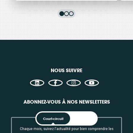
Le Label et la Charte
À 
Page
C
Énergie Partagée
co
Én
Consulter
Con
NOUS SUIVRE
ABONNEZ-VOUS À NOS NEWSLETTERS
Court-circuit
EnRoute
Chaque mois, suivez l'actualité pour bien comprendre les