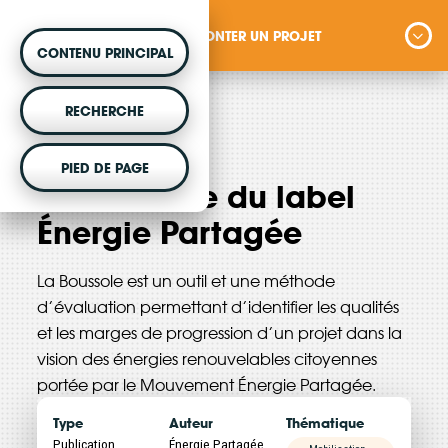
MONTER UN PROJET
CONTENU PRINCIPAL
MONTER UN PROJET
RECHERCHE
Vous souhaitez être accompagné dans votre
Adhérent
janvier 2025
PIED DE PAGE
projet d'énergie renouvelable citoyenne ?
La Boussole du label
Énergie Partagée
VOTRE ARGENT AGIT
La Boussole est un outil et une méthode
d’évaluation permettant d’identifier les qualités
Vous souhaitez placer votre épargne au
et les marges de progression d’un projet dans la
service de la transition énergétique ?
vision des énergies renouvelables citoyennes
portée par le Mouvement Énergie Partagée.
Type
Auteur
Thématique
DÉCOUVRIR
Publication
Énergie Partagée