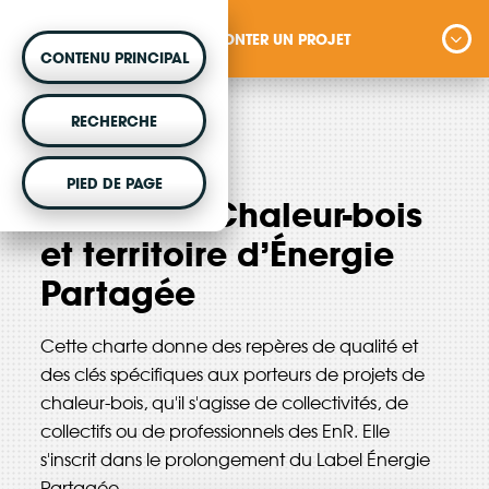
MONTER UN PROJET
CONTENU PRINCIPAL
MONTER UN PROJET
RECHERCHE
Vous souhaitez être accompagné dans votre
juin 2025
PIED DE PAGE
projet d'énergie renouvelable citoyenne ?
La charte Chaleur-bois
et territoire d’Énergie
Partagée
VOTRE ARGENT AGIT
Cette charte donne des repères de qualité et
Vous souhaitez placer votre épargne au
des clés spécifiques aux porteurs de projets de
service de la transition énergétique ?
chaleur-bois, qu'il s'agisse de collectivités, de
collectifs ou de professionnels des EnR. Elle
s'inscrit dans le prolongement du Label Énergie
DÉCOUVRIR
Partagée.