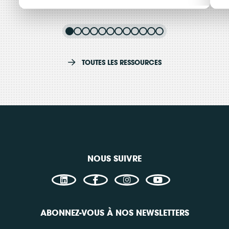
Kit pratique : Parlons
R
d’énergie citoyenne dans
l
TOUTES LES RESSOURCES
nos collectivités !
v
Thématiques
Thé
Plaidoyer
A
Filières énergétiques
Fili
Consulter
C
NOUS SUIVRE
Accès libre
A
ABONNEZ-VOUS À NOS NEWSLETTERS