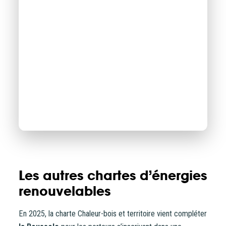
Guide de la
labellisation Énergie
Les autres chartes d’énergies
renouvelables
Partagée
En 2025, la charte Chaleur-bois et territoire vient compléter
Thématiques
Animation Interne
Mobilisation Citoyenne