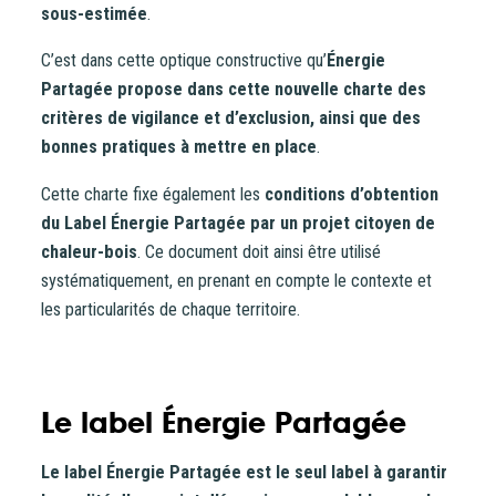
sous-estimée
.
C’est dans cette optique constructive qu’
Énergie
Partagée propose dans cette nouvelle charte des
critères de vigilance et d’exclusion, ainsi que des
bonnes pratiques à mettre en place
.
Vous entrez sur notre plateforme de souscription
Cette charte fixe également les
conditions d’obtention
CoopHub
du Label Énergie Partagée par un projet citoyen de
chaleur-bois
. Ce document doit ainsi être utilisé
Coophub est la plateforme sécurisée de souscription
systématiquement, en prenant en compte le contexte et
développée par Énergie Partagée. Elle vous permet
les particularités de chaque territoire.
d’acheter vos actions Énergie Partagée et d’accéder à
votre espace personnel d’actionnaire.
La souscription à Énergie Partagée comporte un risque de
Le label Énergie Partagée
perte totale ou partielle du capital investi. Pour bien
appréhender ces risques et le modèle d’investissement
Le label Énergie Partagée est le seul label à garantir
d’Énergie Partagée, nous vous invitons à consulter le