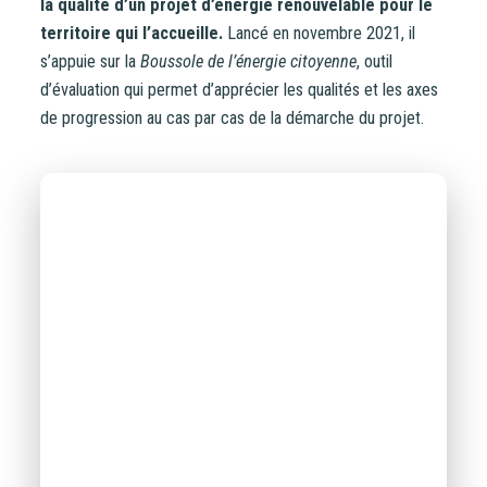
la qualité d’un projet d’énergie renouvelable pour le
document d’information synthétique (DIS)
.
territoire qui l’accueille.
Lancé en novembre 2021, il
s’appuie sur la
Boussole de l’énergie citoyenne
, outil
NB : si vous souscrivez en tant que personne morale
d’évaluation qui permet d’apprécier les qualités et les axes
(société, …), votre souscription peut être soumise à
de progression au cas par cas de la démarche du projet.
validation par nos instances avant d’être effective.
Un problème, une question ?
Consultez notre FAQ
ou
contactez-nous
.
CONTINUER VERS COOPHUB