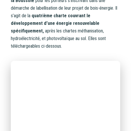
la Boussole
pour les porteurs s’inscrivant dans une
Filières énergétiques
démarche de labellisation de leur projet de bois-énergie. Il
Consulter
s’agit de la
quatrième charte couvrant le
développement d’une énergie renouvelable
Accès libre
spécifiquement,
après les chartes méthanisation,
hydroélectricité, et photovoltaïque au sol. Elles sont
téléchargeables ci-dessous.