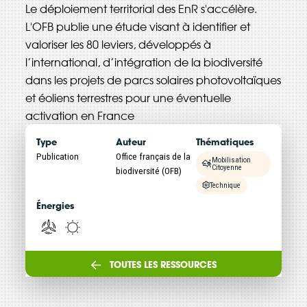
Le déploiement territorial des EnR s'accélère.
Énergie Partagée accompagne les initiatives
L'OFB publie une étude visant à identifier et
de production d'énergie renouvelable qui
valoriser les 80 leviers, développés à
associent les habitants et acteurs de leur
l’international, d’intégration de la biodiversité
territoire.
dans les projets de parcs solaires photovoltaïques
et éoliens terrestres pour une éventuelle
ABONNEZ-VOUS À NOS NEWSLETTERS
activation en France
Type
Auteur
Thématiques
Court-circuit
EnRoute
Publication
Office français de la
Mobilisation
Chaque mois, suivez l'actualité pour bien
Citoyenne
biodiversité (OFB)
comprendre les enjeux de l'énergie citoyenne, et
Technique
découvrez les nouveaux projets !
Énergies
Votre email
Valider l'inscrip
TOUTES LES RESSOURCES