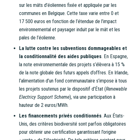
d’acheter vos actions Énergie Partagée et d’accéder à
sur les mâts d’éoliennes fixée et appliquée par les
votre espace personnel d’actionnaire.
communes en Belgique. Cette taxe varie entre 0 et
17 500 euros en fonction de l’étendue de l’impact
La souscription à Énergie Partagée comporte un risque de
environnemental et paysager induit par le mât et les
perte totale ou partielle du capital investi. Pour bien
pales de l’éolienne.
appréhender ces risques et le modèle d’investissement
La lutte contre les subventions dommageables et
d’Énergie Partagée, nous vous invitons à consulter le
la conditionnalité des aides publiques
. En Espagne,
document d’information synthétique (DIS)
.
la note environnementale des projets s’élèvera à 15 %
NB : si vous souscrivez en tant que personne morale
de la note globale des futurs appels d’offres. En Irlande,
(société, …), votre souscription peut être soumise à
l’alimentation d’un fond communautaire s’impose à tous
validation par nos instances avant d’être effective.
les projets soutenus par le dispositif d’État (
Renewable
Electricy Support Scheme
), via une participation à
Un problème, une question ?
Consultez notre FAQ
ou
hauteur de 2 euros/MWh.
contactez-nous
.
Les financements privés conditionnés
. Aux États-
Unis, des critères biodiversité sont parfois obligatoires
CONTINUER VERS COOPHUB
pour obtenir une certification garantissant l’origine