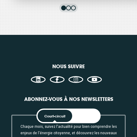
L’Eoloscope terrestre
Le
Thématiques
Théma
Technique
Plai
Filières énergétiques
Filièr
Consulter
Con
Accès libre
Acc
NOUS SUIVRE
ABONNEZ-VOUS À NOS NEWSLETTERS
Court-circuit
EnRoute
Chaque mois, suivez l'actualité pour bien comprendre les
enjeux de l'énergie citoyenne, et découvrez les nouveaux