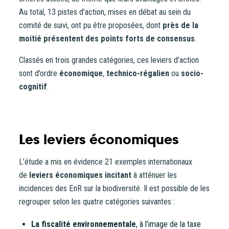
Au total, 13 pistes d’action, mises en débat au sein du
comité de suivi, ont pu être proposées, dont
près de la
moitié présentent des points forts de consensus
.
Classés en trois grandes catégories, ces leviers d’action
sont d’ordre
économique
,
technico-régalien
ou
socio-
cognitif
.
Les leviers économiques
L’étude a mis en évidence 21 exemples internationaux
Vous entrez sur notre plateforme de souscription
de
leviers économiques incitant
à atténuer les
CoopHub
incidences des EnR sur la biodiversité. Il est possible de les
regrouper selon les quatre catégories suivantes :
Coophub est la plateforme sécurisée de souscription
développée par Énergie Partagée. Elle vous permet
La fiscalité environnementale
, à l’image de la taxe