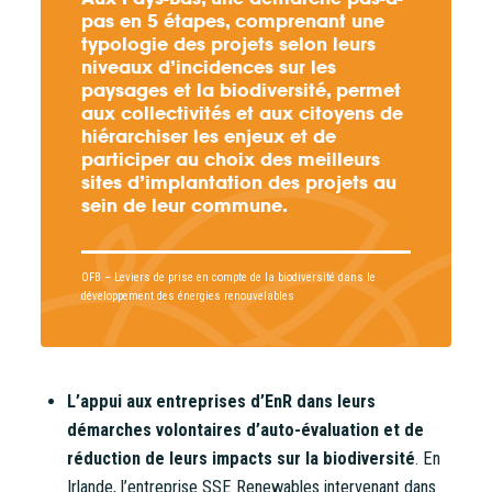
pas en 5 étapes, comprenant une
typologie des projets selon leurs
niveaux d’incidences sur les
paysages et la biodiversité, permet
aux collectivités et aux citoyens de
hiérarchiser les enjeux et de
participer au choix des meilleurs
sites d’implantation des projets au
sein de leur commune.
OFB – Leviers de prise en compte de la biodiversité dans le
développement des énergies renouvelables
L’appui aux entreprises d’EnR dans leurs
démarches volontaires d’auto-évaluation et de
réduction de leurs impacts sur la biodiversité
. En
Irlande, l’entreprise SSE Renewables intervenant dans