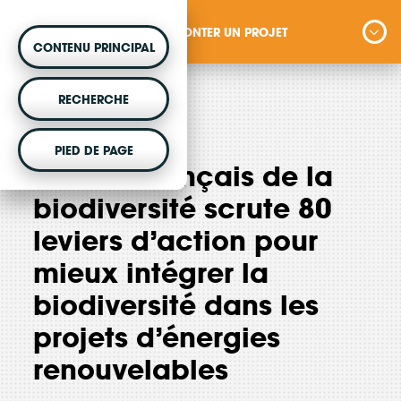
MONTER UN PROJET
CONTENU PRINCIPAL
MONTER UN PROJET
RECHERCHE
Vous souhaitez être accompagné dans votre
août 2023
PIED DE PAGE
projet d'énergie renouvelable citoyenne ?
L’Office français de la
biodiversité scrute 80
leviers d’action pour
VOTRE ARGENT AGIT
mieux intégrer la
Vous souhaitez placer votre épargne au
biodiversité dans les
service de la transition énergétique ?
projets d’énergies
renouvelables
DÉCOUVRIR