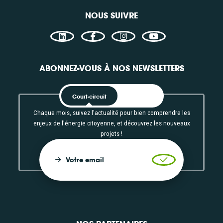
Consulter
Con
NOUS SUIVRE
Accès libre
Acc
ABONNEZ-VOUS À NOS NEWSLETTERS
Court-circuit
EnRoute
Chaque mois, suivez l'actualité pour bien comprendre les
enjeux de l'énergie citoyenne, et découvrez les nouveaux
projets !
Votre email
Valider l'inscrip