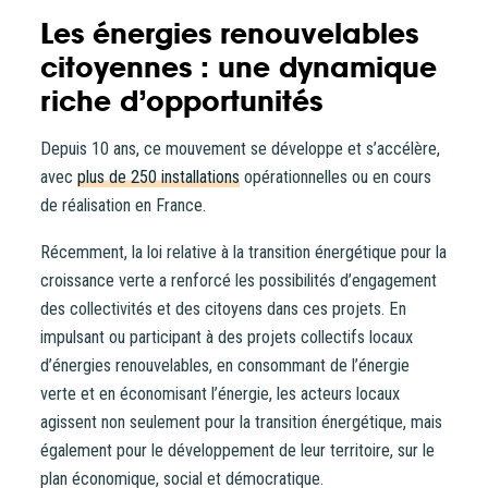
Coophub est la plateforme sécurisée de souscription
Les énergies renouvelables
développée par Énergie Partagée. Elle vous permet
citoyennes : une dynamique
d’acheter vos actions Énergie Partagée et d’accéder à
riche d’opportunités
votre espace personnel d’actionnaire.
La souscription à Énergie Partagée comporte un risque de
Depuis 10 ans, ce mouvement se développe et s’accélère,
perte totale ou partielle du capital investi. Pour bien
avec
plus de 250 installations
opérationnelles ou en cours
appréhender ces risques et le modèle d’investissement
de réalisation en France.
d’Énergie Partagée, nous vous invitons à consulter le
Récemment, la loi relative à la transition énergétique pour la
document d’information synthétique (DIS)
.
croissance verte a renforcé les possibilités d’engagement
NB : si vous souscrivez en tant que personne morale
des collectivités et des citoyens dans ces projets. En
(société, …), votre souscription peut être soumise à
impulsant ou participant à des projets collectifs locaux
validation par nos instances avant d’être effective.
d’énergies renouvelables, en consommant de l’énergie
verte et en économisant l’énergie, les acteurs locaux
Un problème, une question ?
Consultez notre FAQ
ou
agissent non seulement pour la transition énergétique, mais
contactez-nous
.
également pour le développement de leur territoire, sur le
plan économique, social et démocratique.