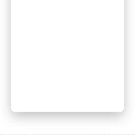
Web’EnR : Les EnR