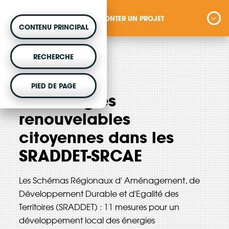
MONTER UN PROJET
CONTENU PRINCIPAL
MONTER UN PROJET
RECHERCHE
Vous souhaitez être accompagné dans votre
août 2018
PIED DE PAGE
projet d'énergie renouvelable citoyenne ?
Les énergies
renouvelables
citoyennes dans les
VOTRE ARGENT AGIT
SRADDET-SRCAE
Vous souhaitez placer votre épargne au
service de la transition énergétique ?
Les Schémas Régionaux d' Aménagement, de
Développement Durable et d'Egalité des
Territoires (SRADDET) : 11 mesures pour un
développement local des énergies
DÉCOUVRIR