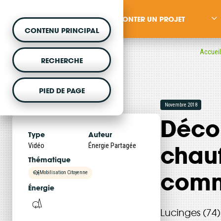
MONTER UN PROJET
CONTENU PRINCIPAL
Accuei
RECHERCHE
PIED DE PAGE
novembre 2018
MONTER UN PROJET
Décou
Vous souhaitez être acc
Type
Auteur
projet d'énergie renouvela
chauf
Vidéo
Énergie Partagée
Thématique
comm
Mobilisation Citoyenne
Énergie
Lucinges (74)