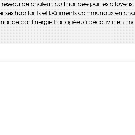
réseau de chaleur, co-financée par les citoyens,
er ses habitants et bâtiments communaux en cha
financé par Énergie Partagée, à découvrir en ima
AB
Chaque mois, suive
ne les initiatives
l'énergie cit
nouvelable qui
 acteurs de leur
Votre