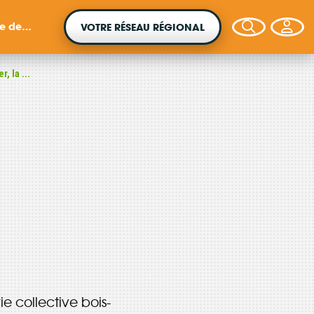
inges
VOTRE RÉSEAU RÉGIONAL
, la ...
VOTRE ARGENT AGIT
Vous souhaitez placer votre épargne au
service de la transition énergétique ?
e collective bois-