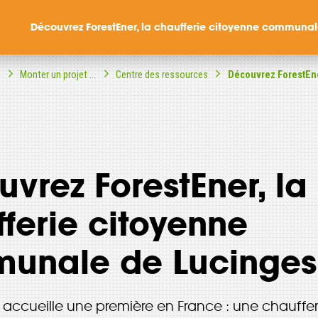
Découvrez ForestEner, la chaufferie citoyenne communale de Luc
l
Monter un projet ...
Centre des ressources
Découvrez ForestEner
vrez ForestEner, la
ompagné dans votre
ble citoyenne ?
ferie citoyenne
unale de Lucinges
 accueille une première en France : une chaufferi