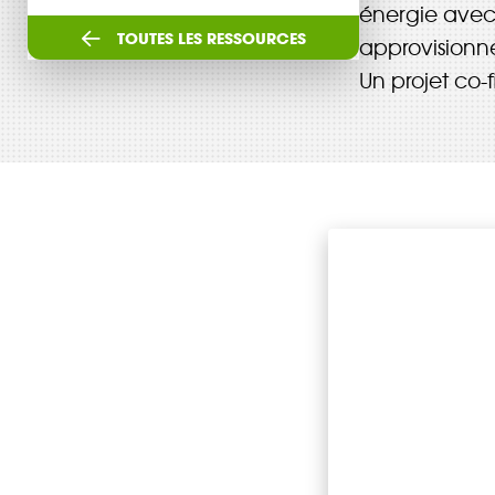
énergie avec 
TOUTES LES RESSOURCES
approvisionn
Un projet co-
DÉCOUVRIR
Énergie Partagée accompag
de production d'énergie re
associent les habitants et
territoire.