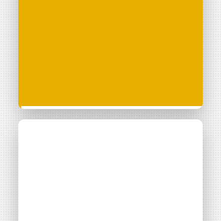
Projet citoyen labellisé
Parc photovoltaïque
Solaire photovoltaïque au sol
d’Aubais
30 - Gard
Consulter