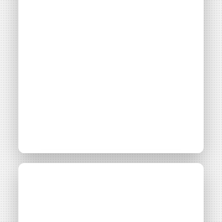
Consulter
Le parc solaire des
Ressource
Vidéo
Survoltés d’Aubais :
une formidable