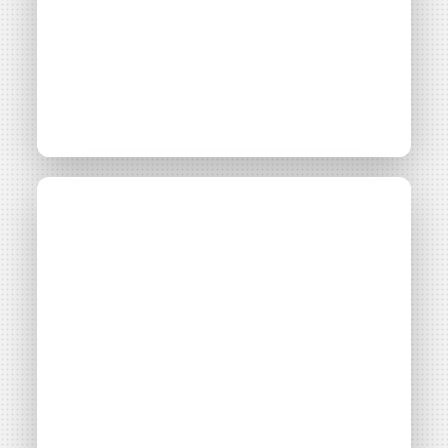
[Interview] Sophie
Projet
Parc photovoltaïque d’Aubais
Setbon-Cuisinier,
présidente du parc
photovoltaïque...
Consulter