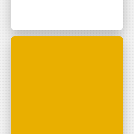
Les Survoltés d’Aubais
Projet
Parc photovoltaïque d’Aubais
envoient les watts !
Consulter