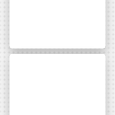
[VIDÉO] La
Projet
Parc photovoltaïque d’Aubais
formidable aventure
citoyenne du parc
solaire des
Survoltés...