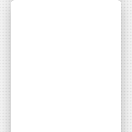
On vous raconte…
Projet
Parc photovoltaïque d’Aubais
l’inauguration du
parc solaire citoyen
des...
Consulter