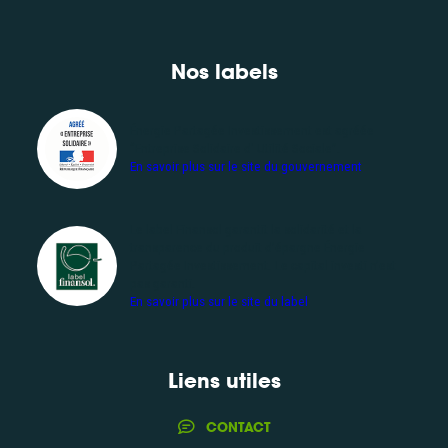
Nos labels
Énergie Partagée Investissement est agréée
“Entreprise Solidaire d' Utilité Sociale”.
Agrément "Entreprise Solidaire d' Utilité Sociale"
En savoir plus sur le site du gouvernement
Le label Finansol garantit la solidarité et la
transparence du produit d’épargne Énergie
Partagée Investissement. Le capital investi n’est
Label Finansol
pas garanti.
En savoir plus sur le site du label
Liens utiles
CONTACT