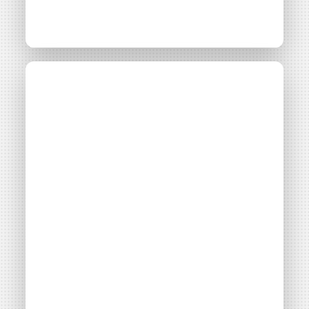
Sur France 3, ils ont la
Média
France 3 - On a la solution
solution… les
Survoltés d’Aubais !
Consulter