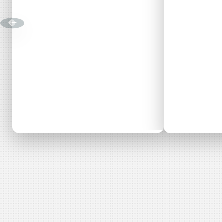
Kits solaires
Les
Communiqué
29 juillet 2026
Événement
photovoltaïques
Renc