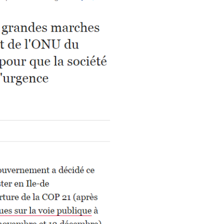
d’accéder à
 ou partielle
investissement
rmation
re
’être