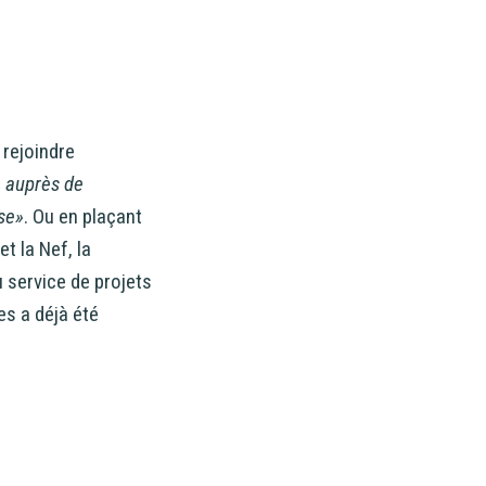
 rejoindre
% auprès de
sse»
. Ou en plaçant
t la Nef, la
 service de projets
es a déjà été