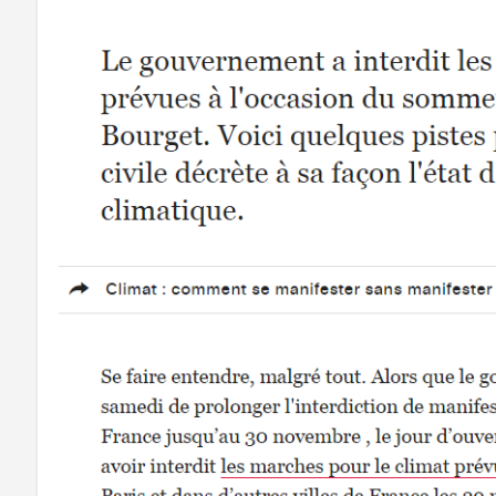
 Elle vous permet d’acheter vos actions Énergie Partagée et 
ace personnel d’actionnaire.
iption à Énergie Partagée comporte un risque de perte totale
l investi. Pour bien appréhender ces risques et le modèle d’
 Partagée, nous vous invitons à consulter le
document d’info
ue (DIS)
.
ous souscrivez en tant que personne morale (société, …), vot
ion peut être soumise à validation par nos instances avant d
.
ème, une question ?
Consultez notre FAQ
ou
contactez-nous
.
CONTINUER VERS COOPHUB