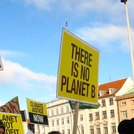
AB
Chaque mois, suive
ne les initiatives
l'énergie cit
nouvelable qui
 acteurs de leur
Votre