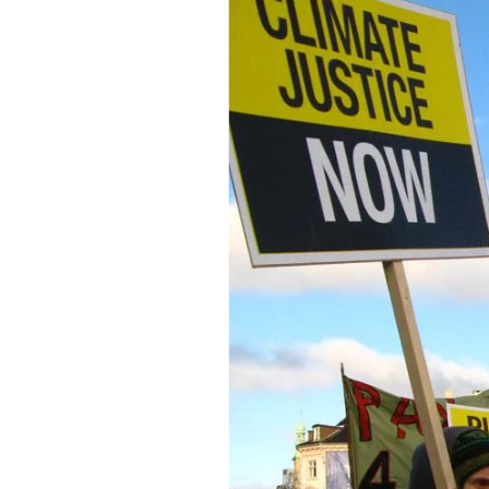
DÉCOUVRIR
Énergie Partagée accompag
de production d'énergie re
associent les habitants et
territoire.