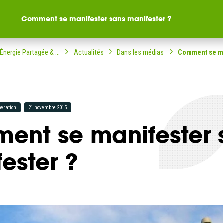
Comment se manifester sans manifester ?
Énergie Partagée & ...
Actualités
Dans les médias
Comment se man
beration
21 novembre 2015
ent se manifester 
ompagné dans votre
ble citoyenne ?
ester ?