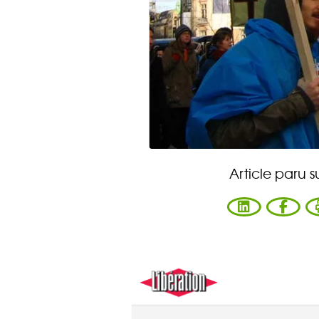
Article paru s
Vous ent
Coophub e