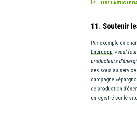
LIRE L'ARTICLE 
11. Soutenir l
Par exemple en chang
Enercoop
,
«seul four
producteurs d’énergi
ses sous au service 
campagne «épargnons 
de production d’éne
enregistré sur le si