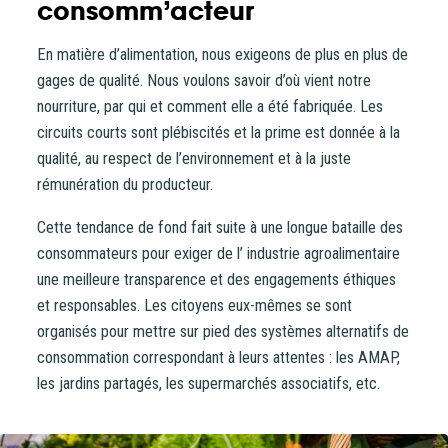
consomm’acteur
En matière d’alimentation, nous exigeons de plus en plus de
gages de qualité. Nous voulons savoir d’où vient notre
nourriture, par qui et comment elle a été fabriquée. Les
circuits courts sont plébiscités et la prime est donnée à la
Vous entrez sur notre plateforme de souscription
qualité, au respect de l’environnement et à la juste
CoopHub
rémunération du producteur.
Coophub est la plateforme sécurisée de souscription
Cette tendance de fond fait suite à une longue bataille des
développée par Énergie Partagée. Elle vous permet
consommateurs pour exiger de l’ industrie agroalimentaire
d’acheter vos actions Énergie Partagée et d’accéder à
une meilleure transparence et des engagements éthiques
votre espace personnel d’actionnaire.
et responsables. Les citoyens eux-mêmes se sont
organisés pour mettre sur pied des systèmes alternatifs de
La souscription à Énergie Partagée comporte un risque de
consommation correspondant à leurs attentes : les AMAP,
perte totale ou partielle du capital investi. Pour bien
les jardins partagés, les supermarchés associatifs, etc.
appréhender ces risques et le modèle d’investissement
d’Énergie Partagée, nous vous invitons à consulter le