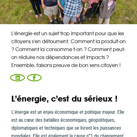
Énergie Partagée accompagne les initiatives
de production d'énergie renouvelable qui
associent les habitants et acteurs de leur
territoire.
L'énergie est un sujet trop important pour que les
citoyens s'en détournent. Comment la produit-on
? Comment la consomme t-on ? Comment peut-
ABONNEZ-VOUS À NOS NEWSLETTERS
on réduire nos dépendances et impacts ?
Ensemble, faisons preuve de bon sens citoyen !
Court-circuit
EnRoute
Chaque mois, suivez l'actualité pour bien
comprendre les enjeux de l'énergie citoyenne, et
découvrez les nouveaux projets !
L’énergie, c’est du sérieux !
Votre email
Valider l'inscrip
L’énergie est un enjeu économique et politique majeur. Elle
est au cœur des batailles économiques, géopolitiques,
diplomatiques et techniques que se livrent les puissances
mondiales. Elle est également la cause n°1 du changement