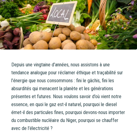
document d’information synthétique (DIS)
.
NB : si vous souscrivez en tant que personne morale
(société, …), votre souscription peut être soumise à
validation par nos instances avant d’être effective.
Un problème, une question ?
Consultez notre FAQ
ou
contactez-nous
.
Depuis une vingtaine d’années, nous assistons à une
CONTINUER VERS COOPHUB
tendance analogue pour réclamer éthique et traçabilité sur
l’énergie que nous consommons : fini le gâchis, fini les
absurdités qui menacent la planète et les générations
présentes et futures. Nous voulons savoir d’où vient notre
essence, en quoi le gaz est-il naturel, pourquoi le diesel
émet-il des particules fines, pourquoi devons-nous importer
du combustible nucléaire du Niger, pourquoi se chauffer
avec de l’électricité ?