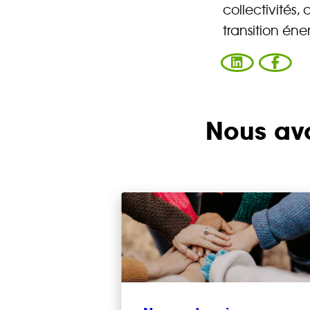
collectivités,
transition éner
Nous avo
Vous ent
Coophub e