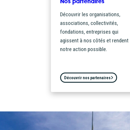
Nos partenaires
Partagée.
votre esp
Découvrir les organisations,
associations, collectivités,
La souscr
fondations, entreprises qui
du capita
agissent à nos côtés et rendent
d’Énergie
notre action possible.
synthétiq
NB : si v
souscript
Découvrir nos partenaires
effective
Un probl