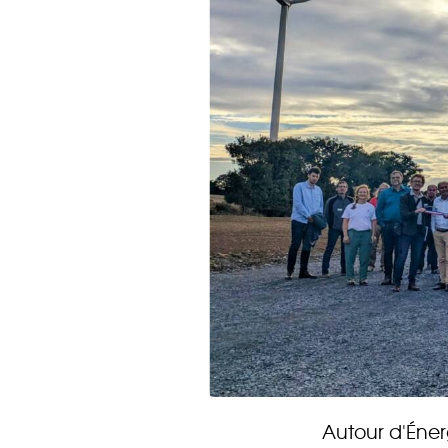
DÉCOUVRIR
Énergie Partagée accompag
de production d'énergie re
associent les habitants et
territoire.
Autour d'Éner