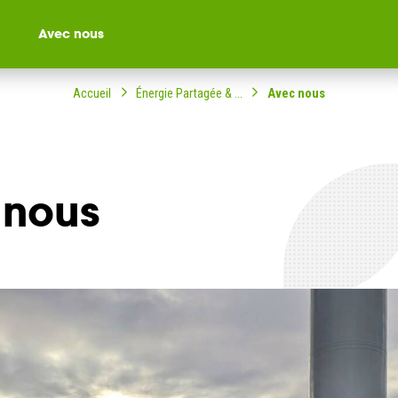
Avec nous
Accueil
Énergie Partagée & ...
Avec nous
 nous
ompagné dans votre
ble citoyenne ?