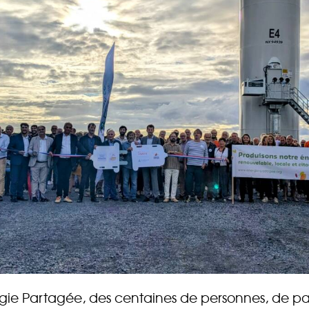
AB
Chaque mois, suive
ne les initiatives
l'énergie cit
nouvelable qui
 acteurs de leur
Votre
gie Partagée, des centaines de personnes, de pa