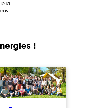
ue la
CONTACT
yens.
nergies !
 Énergie