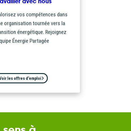
ravailler avec nous
d’accéder à
lorisez vos compétences dans
e organisation tournée vers la
 ou partielle
ansition énergétique. Rejoignez
investissement
équipe Énergie Partagée
rmation
re
’être
Voir les offres d’emploi
 sens à