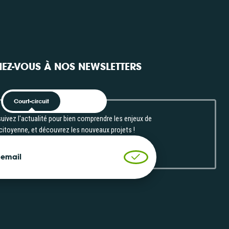
EZ-VOUS À NOS NEWSLETTERS
Court-circuit
EnRoute
uivez l'actualité pour bien comprendre les enjeux de
 citoyenne, et découvrez les nouveaux projets !
 email
Valider l'inscription