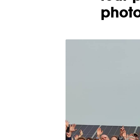
photo
DÉCOUVRIR
Énergie Partagée accompag
de production d'énergie re
associent les habitants et
territoire.