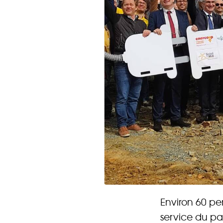
Vous ent
Environ 60 pe
Coophub e
service du p