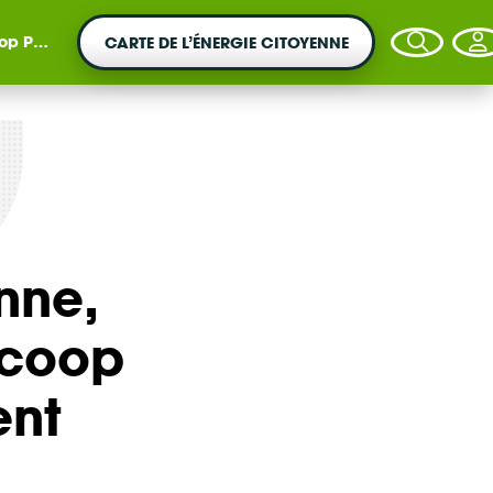
citoyen !
CARTE DE L’ÉNERGIE CITOYENNE
VOTRE ARGENT AGIT
nne,
Vous souhaitez placer votre épargne au
service de la transition énergétique ?
rcoop
ent