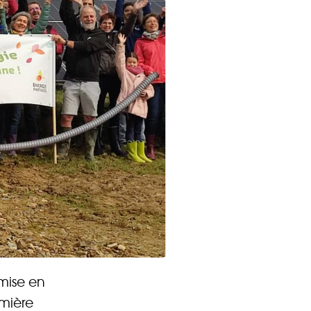
CONTACT
 mise en
 Énergie
mière