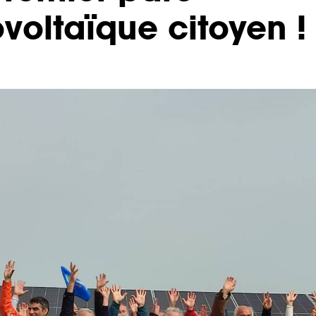
voltaïque citoyen !
AB
Chaque mois, suive
ne les initiatives
l'énergie cit
nouvelable qui
 acteurs de leur
Votre