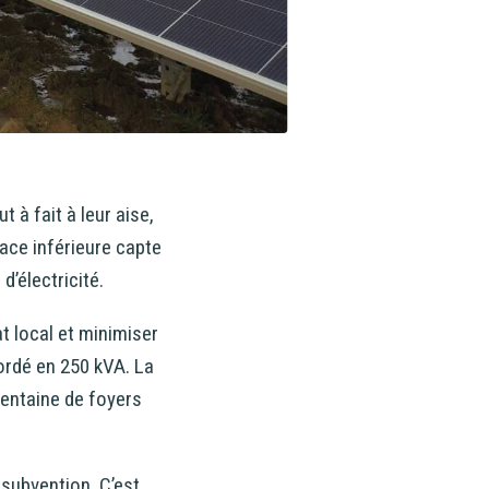
 à fait à leur aise,
 face inférieure capte
d’électricité.
t local et minimiser
ordé en 250 kVA. La
centaine de foyers
 subvention. C’est