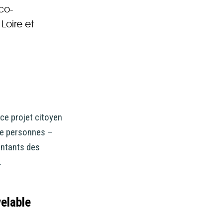
d’accéder à
co-
Loire et
 ou partielle
investissement
rmation
re
ce projet citoyen
’être
 de personnes –
entants des
.
velable