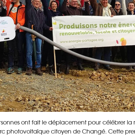
rez sur notre plateforme de souscription CoopHub
rsonnes ont fait le déplacement pour célébrer la
st la plateforme sécurisée de souscription développée par
arc photovoltaïque citoyen de Changé. Cette pre