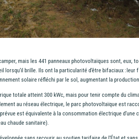
 camper, mais les 441 panneaux photovoltaïques sont, eux, tout
 lorsqu’il brille. Ils ont la particularité d’être bifaciaux : leur
nnement solaire réfléchi par le sol, augmentant la production 
ique totale atteint 300 kWc, mais pour tenir compte du clima
dement au réseau électrique, le parc photovoltaïque est racc
 prévue est équivalente à la consommation électrique d’une 
au chaude sanitaire).
développée sans recourir au soutien tarifaire de l’État et sans