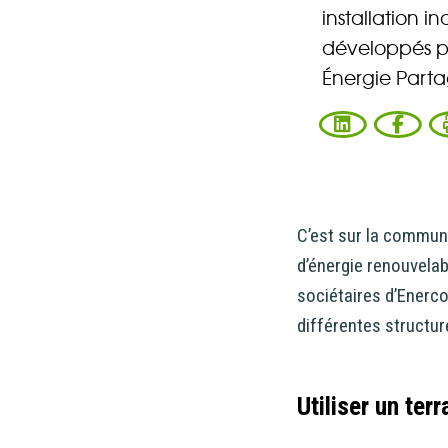
Partagée.
installation i
votre esp
développés pa
Énergie Part
La souscr
du capita
d’Énergie
synthétiq
NB : si v
C’est sur la commun
souscript
d’énergie renouvelab
effective
sociétaires d’Enerco
différentes structur
Un probl
Utiliser un ter