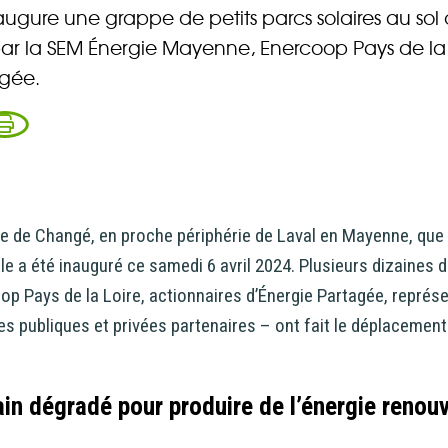
 Elle vous permet d’acheter vos actions Énergie Partagée et 
naugure une grappe de petits parcs solaires au sol 
ace personnel d’actionnaire.
r la SEM Énergie Mayenne, Enercoop Pays de la 
agée.
iption à Énergie Partagée comporte un risque de perte totale
l investi. Pour bien appréhender ces risques et le modèle d’
 Partagée, nous vous invitons à consulter le
document d’info
ue (DIS)
.
ous souscrivez en tant que personne morale (société, …), vot
e de Changé, en proche périphérie de Laval en Mayenne, que 
ion peut être soumise à validation par nos instances avant d
le a été inauguré ce samedi 6 avril 2024. Plusieurs dizaines
.
op Pays de la Loire, actionnaires d’Énergie Partagée, représ
es publiques et privées partenaires – ont fait le déplacement
ème, une question ?
Consultez notre FAQ
ou
contactez-nous
.
rain dégradé pour produire de l’énergie renou
CONTINUER VERS COOPHUB