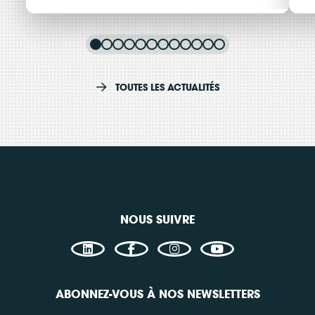
Journée Régionale des
K
Événement
Beaune
énergies renouvelables
p
TOUTES LES ACTUALITÉS
citoyennes en Bourgogne...
F
Consulter
C
NOUS SUIVRE
ABONNEZ-VOUS À NOS NEWSLETTERS