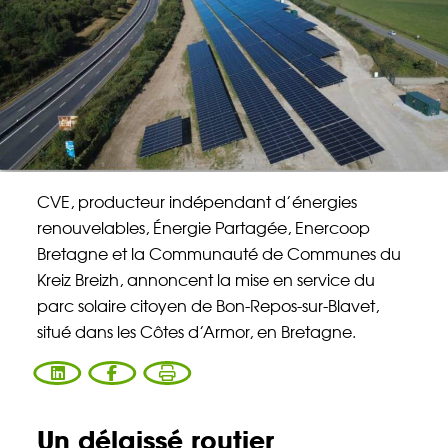
Énergie Partagée accompagne les initiatives
de production d'énergie renouvelable qui
associent les habitants et acteurs de leur
territoire.
ABONNEZ-VOUS À NOS NEWSLETTERS
CVE, producteur indépendant d’énergies
Court-circuit
EnRoute
renouvelables, Énergie Partagée, Enercoop
Chaque mois, suivez l'actualité pour bien
Bretagne et la Communauté de Communes du
comprendre les enjeux de l'énergie citoyenne, et
Kreiz Breizh, annoncent la mise en service du
découvrez les nouveaux projets !
parc solaire citoyen de Bon-Repos-sur-Blavet,
situé dans les Côtes d’Armor, en Bretagne.
Votre email
Valider l'inscrip
Un délaissé routier