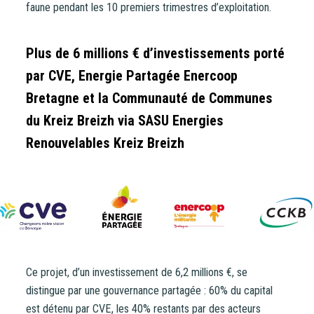
faune pendant les 10 premiers trimestres d’exploitation.
CoopHub
Coophub est la plateforme sécurisée de souscription
Plus de 6 millions € d’investissements porté
développée par Énergie Partagée. Elle vous permet
par CVE, Energie Partagée Enercoop
d’acheter vos actions Énergie Partagée et d’accéder à
Bretagne et la Communauté de Communes
votre espace personnel d’actionnaire.
du Kreiz Breizh via SASU Energies
La souscription à Énergie Partagée comporte un risque de
Renouvelables Kreiz Breizh
perte totale ou partielle du capital investi. Pour bien
appréhender ces risques et le modèle d’investissement
d’Énergie Partagée, nous vous invitons à consulter le
document d’information synthétique (DIS)
.
NB : si vous souscrivez en tant que personne morale
(société, …), votre souscription peut être soumise à
validation par nos instances avant d’être effective.
Ce projet, d’un investissement de 6,2 millions €, se
distingue par une gouvernance partagée : 60% du capital
Un problème, une question ?
Consultez notre FAQ
ou
est détenu par CVE, les 40% restants par des acteurs