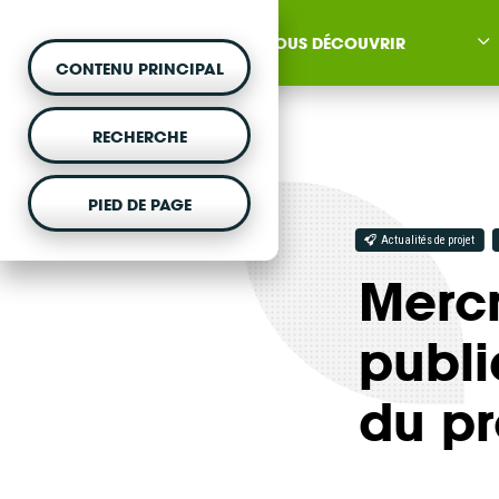
NOUS DÉCOUVRIR
CONTENU PRINCIPAL
RECHERCHE
PIED DE PAGE
MONTER UN PROJET
Actualités de projet
Mercr
Vous souhaitez être acc
projet d'énergie renouvela
publi
du pr