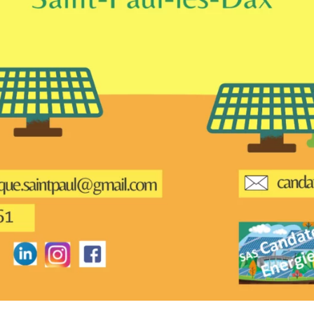
 Elle vous permet d’acheter vos actions Énergie Partagée et 
ace personnel d’actionnaire.
iption à Énergie Partagée comporte un risque de perte totale
l investi. Pour bien appréhender ces risques et le modèle d’
 Partagée, nous vous invitons à consulter le
document d’info
ue (DIS)
.
ous souscrivez en tant que personne morale (société, …), vot
ion peut être soumise à validation par nos instances avant d
.
ème, une question ?
Consultez notre FAQ
ou
contactez-nous
.
CONTINUER VERS COOPHUB