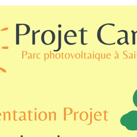
AB
Chaque mois, suive
ne les initiatives
l'énergie cit
nouvelable qui
 acteurs de leur
Votre