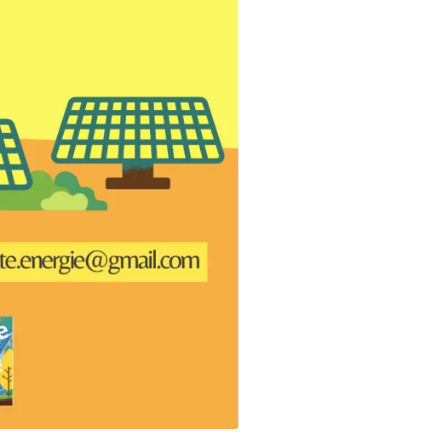
d’accéder à
 ou partielle
investissement
rmation
re
’être