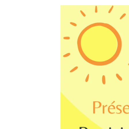
DÉCOUVRIR
Énergie Partagée accompag
de production d'énergie re
associent les habitants et
territoire.