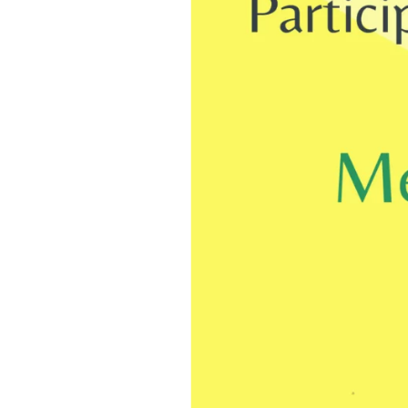
Vous ent
Coophub e