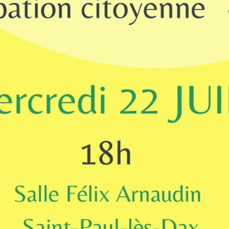
rez sur notre plateforme de souscription CoopHub
st la plateforme sécurisée de souscription développée par