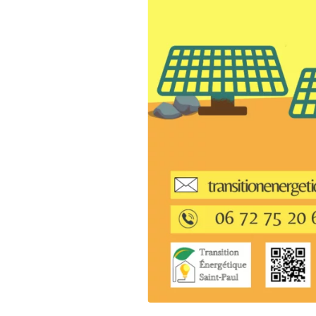
Partagée.
votre esp
La souscr
du capita
d’Énergie
synthétiq
NB : si v
souscript
effective
Un probl