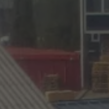
Énergie Partagée accompagne les initiatives
de production d'énergie renouvelable qui
associent les habitants et acteurs de leur
territoire.
ABONNEZ-VOUS À NOS NEWSLETTERS
Court-circuit
EnRoute
Chaque mois, suivez l'actualité pour bien
comprendre les enjeux de l'énergie citoyenne, et
découvrez les nouveaux projets !
Votre email
Valider l'inscrip