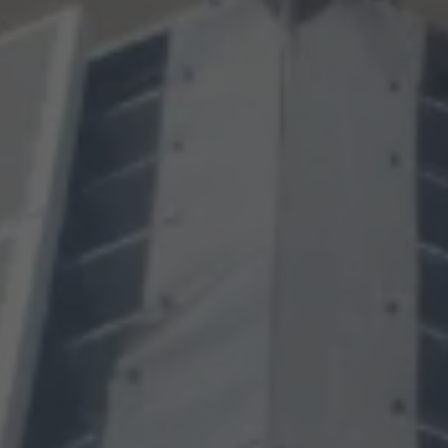
Coophub est la plateforme sécurisée de souscription
développée par Énergie Partagée. Elle vous permet
d’acheter vos actions Énergie Partagée et d’accéder à
votre espace personnel d’actionnaire.
La souscription à Énergie Partagée comporte un risque de
perte totale ou partielle du capital investi. Pour bien
appréhender ces risques et le modèle d’investissement
d’Énergie Partagée, nous vous invitons à consulter le
document d’information synthétique (DIS)
.
NB : si vous souscrivez en tant que personne morale
(société, …), votre souscription peut être soumise à
validation par nos instances avant d’être effective.
Un problème, une question ?
Consultez notre FAQ
ou
contactez-nous
.