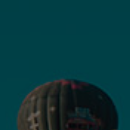
d’accéder à
 ou partielle
investissement
rmation
re
’être