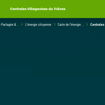
Centrales Villageoises du Trièves
 Partagée & ...
L’énergie citoyenne
Carte de l’énergie ...
Centrales 
ompagné dans votre
ble citoyenne ?