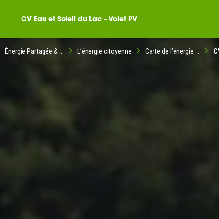
CV Eau et Soleil du Lac – Volet PV
Énergie Partagée & ...
L’énergie citoyenne
Carte de l’énergie ...
CV
ompagné dans votre
ble citoyenne ?