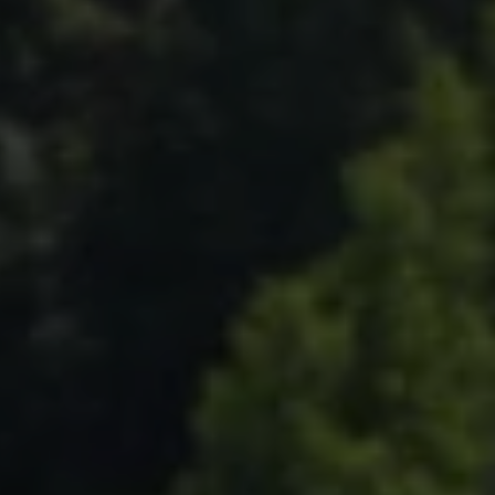
AB
Chaque mois, suive
ne les initiatives
l'énergie cit
nouvelable qui
 acteurs de leur
Votre