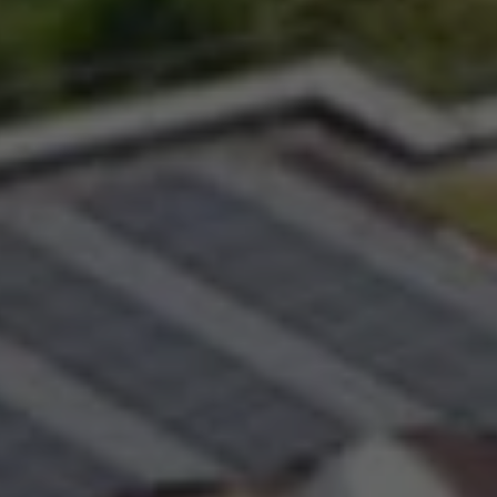
 Elle vous permet d’acheter vos actions Énergie Partagée et 
ace personnel d’actionnaire.
iption à Énergie Partagée comporte un risque de perte totale
l investi. Pour bien appréhender ces risques et le modèle d’
 Partagée, nous vous invitons à consulter le
document d’info
ue (DIS)
.
ous souscrivez en tant que personne morale (société, …), vot
ion peut être soumise à validation par nos instances avant d
.
ème, une question ?
Consultez notre FAQ
ou
contactez-nous
.
CONTINUER VERS COOPHUB