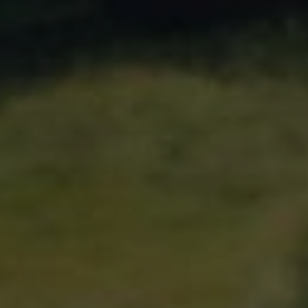
Vous ent
Coophub e