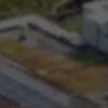
d’accéder à
 ou partielle
investissement
rmation
re
’être