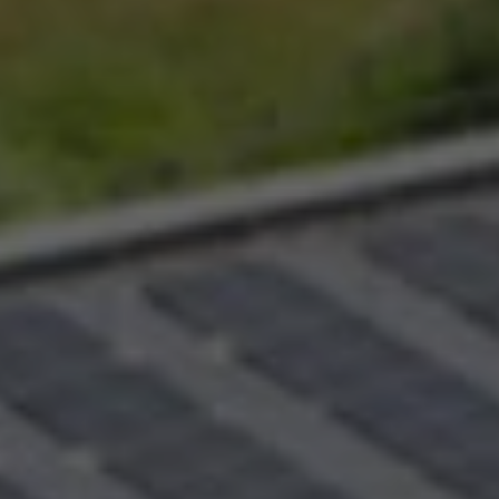
Partagée.
votre esp
La souscr
du capita
d’Énergie
synthétiq
NB : si v
souscript
effective
Un probl