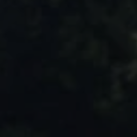
DÉCOUVRIR
Énergie Partagée accompag
de production d'énergie re
associent les habitants et
territoire.