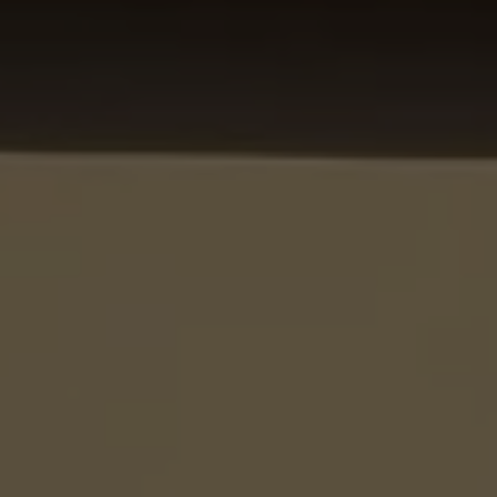
Vous ent
Coophub e