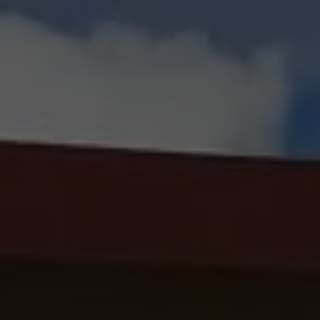
AB
Chaque mois, suive
ne les initiatives
l'énergie cit
nouvelable qui
 acteurs de leur
Votre