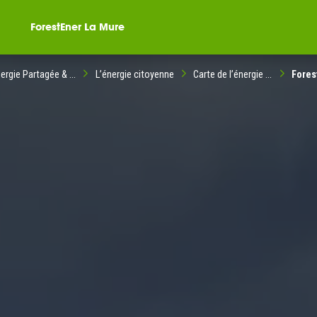
ForestEner La Mure
ergie Partagée & ...
L’énergie citoyenne
Carte de l’énergie ...
Fores
ompagné dans votre
ble citoyenne ?