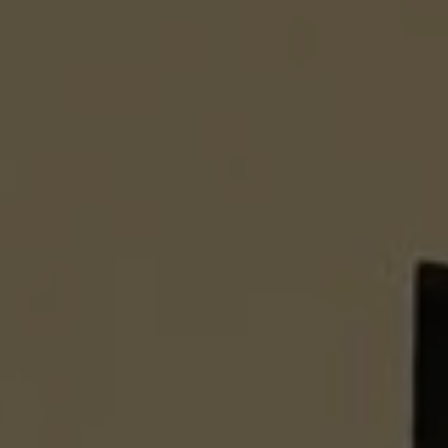
 Elle vous permet d’acheter vos actions Énergie Partagée et 
ace personnel d’actionnaire.
iption à Énergie Partagée comporte un risque de perte totale
l investi. Pour bien appréhender ces risques et le modèle d’
 Partagée, nous vous invitons à consulter le
document d’info
ue (DIS)
.
ous souscrivez en tant que personne morale (société, …), vot
ion peut être soumise à validation par nos instances avant d
.
ème, une question ?
Consultez notre FAQ
ou
contactez-nous
.
CONTINUER VERS COOPHUB