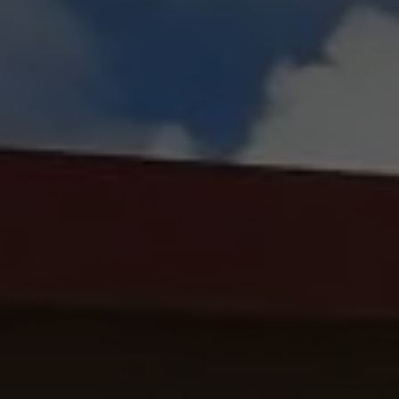
DÉCOUVRIR
Énergie Partagée accompag
de production d'énergie re
associent les habitants et
territoire.