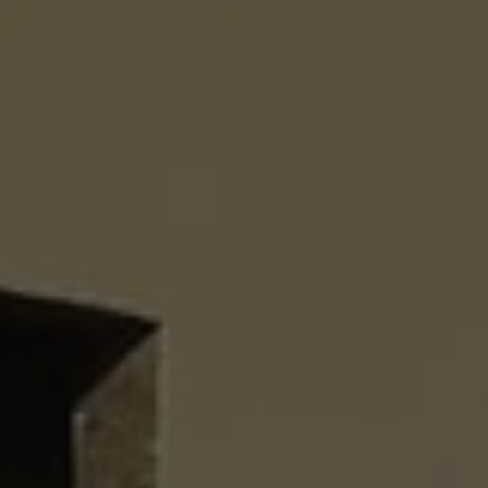
d’accéder à
 ou partielle
investissement
rmation
re
’être