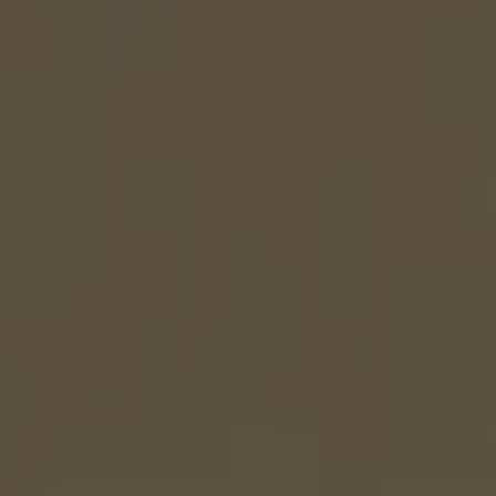
Partagée.
votre esp
La souscr
du capita
d’Énergie
synthétiq
NB : si v
souscript
effective
Un probl