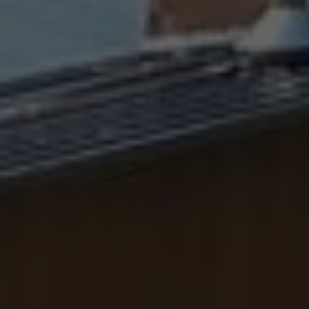
(société, …), votre souscription peut être soumise à
validation par nos instances avant d’être effective.
Un problème, une question ?
Consultez notre FAQ
ou
contactez-nous
.
CONTINUER VERS COOPHUB