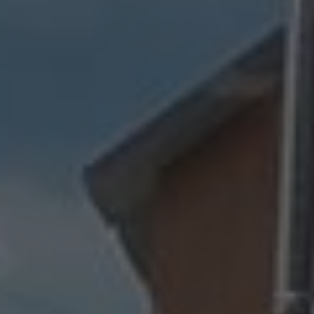
Vous entrez sur notre plateforme de souscription
CoopHub
Coophub est la plateforme sécurisée de souscription
développée par Énergie Partagée. Elle vous permet
d’acheter vos actions Énergie Partagée et d’accéder à
votre espace personnel d’actionnaire.
La souscription à Énergie Partagée comporte un risque de
perte totale ou partielle du capital investi. Pour bien
appréhender ces risques et le modèle d’investissement
d’Énergie Partagée, nous vous invitons à consulter le
document d’information synthétique (DIS)
.
NB : si vous souscrivez en tant que personne morale