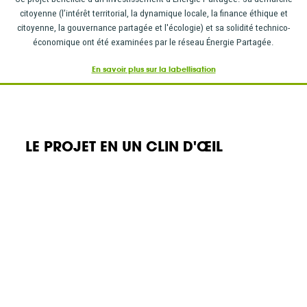
citoyenne (l’intérêt territorial, la dynamique locale, la finance éthique et
citoyenne, la gouvernance partagée et l'écologie) et sa solidité technico-
économique ont été examinées par le réseau Énergie Partagée.
En savoir plus sur la labellisation
LE PROJET EN UN CLIN D'ŒIL
Exploitation depuis 2008
Mazet-St-Voy – Chaufferies et
SOUSCRIRE DES
réseaux de chaleur
Création de réseaux de chaleur et implantation de
ACTIONS
chaufferies bois sur la commune du Mazet-Saint-Voy,