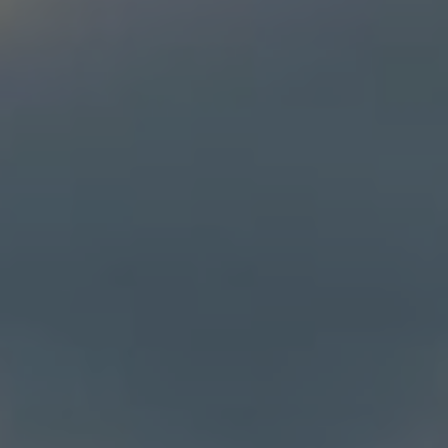
Énergie Partagée accompagne les initiatives
de production d'énergie renouvelable qui
associent les habitants et acteurs de leur
territoire.
ABONNEZ-VOUS À NOS NEWSLETTERS
Court-circuit
EnRoute
Chaque mois, suivez l'actualité pour bien
comprendre les enjeux de l'énergie citoyenne, et
découvrez les nouveaux projets !
Votre email
Valider l'inscrip