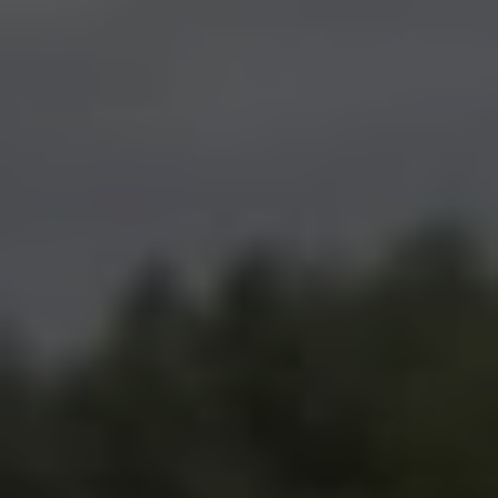
Coophub est la plateforme sécurisée de souscription
développée par Énergie Partagée. Elle vous permet
d’acheter vos actions Énergie Partagée et d’accéder à
votre espace personnel d’actionnaire.
La souscription à Énergie Partagée comporte un risque de
perte totale ou partielle du capital investi. Pour bien
appréhender ces risques et le modèle d’investissement
d’Énergie Partagée, nous vous invitons à consulter le
document d’information synthétique (DIS)
.
NB : si vous souscrivez en tant que personne morale
(société, …), votre souscription peut être soumise à
validation par nos instances avant d’être effective.
Un problème, une question ?
Consultez notre FAQ
ou
contactez-nous
.