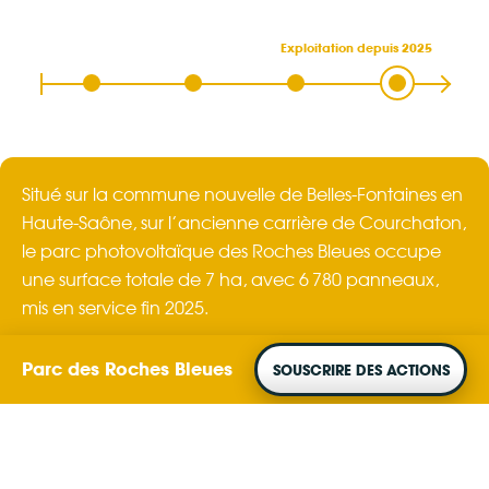
Exploitation depuis 2025
Situé sur la commune nouvelle de Belles-Fontaines en
Haute-Saône, sur l’ancienne carrière de Courchaton,
le parc photovoltaïque des Roches Bleues occupe
une surface totale de 7 ha, avec 6 780 panneaux,
mis en service fin 2025.
Parc des Roches Bleues
SOUSCRIRE DES ACTIONS
Puissance
Production
4 000 kW
4 700 MWh
par an