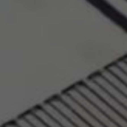
Partagée.
votre esp
La souscr
du capita
d’Énergie
synthétiq
NB : si v
souscript
effective
Un probl