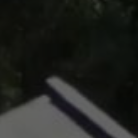
Vous ent
Coophub e