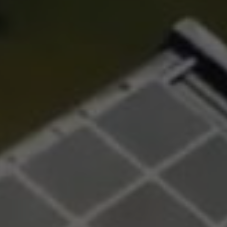
d’accéder à
 ou partielle
investissement
rmation
re
’être