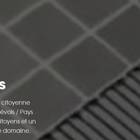
s
n citoyenne
évois / Pays
itoyens et un
ce domaine.