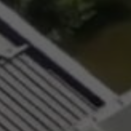
 Elle vous permet d’acheter vos actions Énergie Partagée et 
ace personnel d’actionnaire.
iption à Énergie Partagée comporte un risque de perte totale
l investi. Pour bien appréhender ces risques et le modèle d’
 Partagée, nous vous invitons à consulter le
document d’info
ue (DIS)
.
ous souscrivez en tant que personne morale (société, …), vot
ion peut être soumise à validation par nos instances avant d
.
ème, une question ?
Consultez notre FAQ
ou
contactez-nous
.
CONTINUER VERS COOPHUB