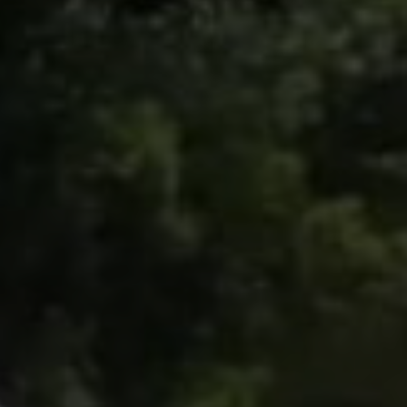
rez sur notre plateforme de souscription CoopHub
st la plateforme sécurisée de souscription développée par