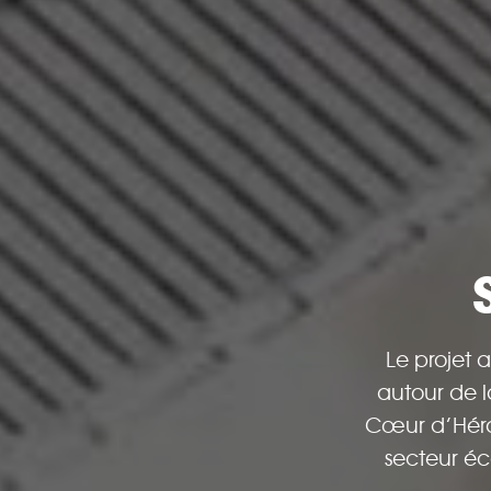
Le projet 
autour de l
Cœur d’Hérau
secteur éc