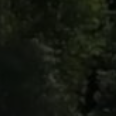
DÉCOUVRIR
Énergie Partagée accompag
de production d'énergie re
associent les habitants et
territoire.