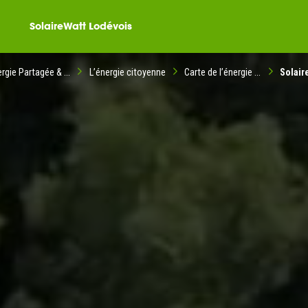
SolaireWatt Lodévois
rgie Partagée & ...
L’énergie citoyenne
Carte de l’énergie ...
Solair
ompagné dans votre
ble citoyenne ?