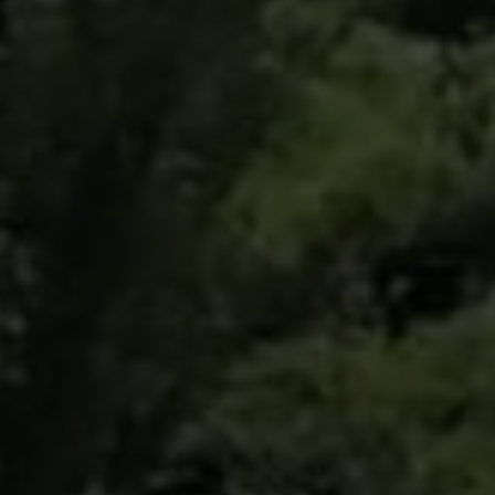
AB
Chaque mois, suive
ne les initiatives
l'énergie cit
nouvelable qui
 acteurs de leur
Votre