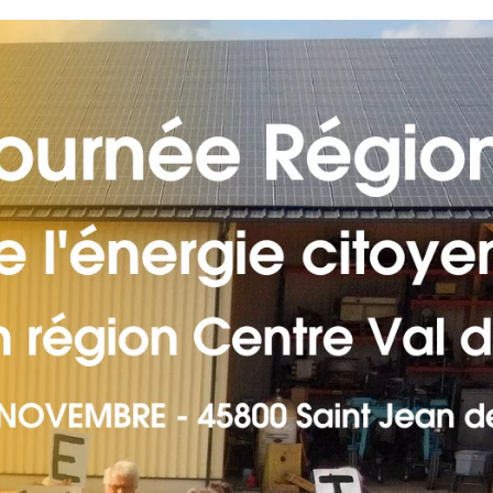
AB
Chaque mois, suive
ne les initiatives
l'énergie cit
nouvelable qui
 acteurs de leur
Votre