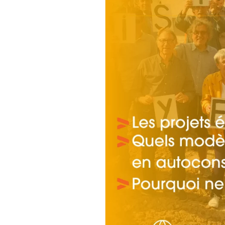
Vous ent
Coophub e