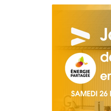
DÉCOUVRIR
Énergie Partagée accompag
de production d'énergie re
associent les habitants et
territoire.