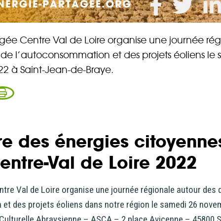
 Elle vous permet d’acheter vos actions Énergie Partagée et 
ace personnel d’actionnaire.
gée Centre Val de Loire organise une journée ré
iption à Énergie Partagée comporte un risque de perte totale
 de l’autoconsommation et des projets éoliens le
l investi. Pour bien appréhender ces risques et le modèle d’
2 à Saint-Jean-de-Braye.
 Partagée, nous vous invitons à consulter le
document d’info
ue (DIS)
.
ous souscrivez en tant que personne morale (société, …), vot
ion peut être soumise à validation par nos instances avant d
e des énergies citoyenne
.
entre-Val de Loire 2022
ème, une question ?
Consultez notre FAQ
ou
contactez-nous
.
ntre Val de Loire organise une journée régionale autour des 
CONTINUER VERS COOPHUB
et des projets éoliens dans notre région le samedi 26 nove
-Culturelle Abraysienne – ASCA – 2 place Avicenne – 45800 