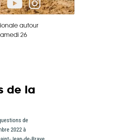
d’accéder à
gionale autour
 ou partielle
 samedi 26
investissement
rmation
re
’être
s de la
questions de
mbre 2022 à
Saint-Jean-de-Braye.