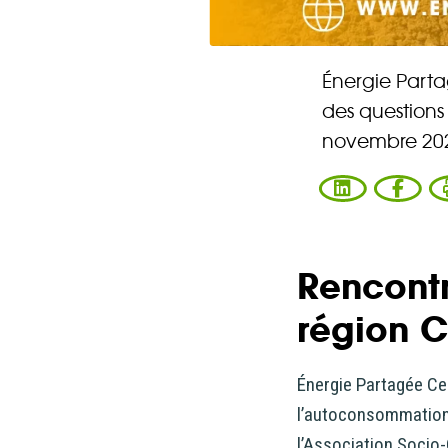
Partagée.
votre esp
Énergie Parta
La souscr
des questions
du capita
novembre 202
d’Énergie
synthétiq
NB : si v
souscript
Rencontr
effective
région C
Un probl
Énergie Partagée Ce
l’autoconsommation 
l’Association Socio