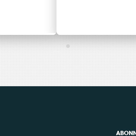
’Watt
Énergie
Blais’Watt – Chai de Cormeray
Page
gure son
Partagée
er site
Centre-Val d
rgie
Loire
re !
ABONN
Consulter