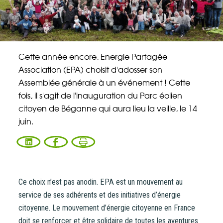
Énergie Partagée accompagne les initiatives
de production d'énergie renouvelable qui
associent les habitants et acteurs de leur
territoire.
Cette année encore, Energie Partagée
Association (EPA) choisit d'adosser son
ABONNEZ-VOUS À NOS NEWSLETTERS
Assemblée générale à un événement ! Cette
fois, il s'agit de l'inauguration du Parc éolien
Court-circuit
EnRoute
citoyen de Béganne qui aura lieu la veille, le 14
juin.
Chaque mois, suivez l'actualité pour bien
comprendre les enjeux de l'énergie citoyenne, et
découvrez les nouveaux projets !
Votre email
Valider l'inscrip
Ce choix n’est pas anodin. EPA est un mouvement au
service de ses adhérents et des initiatives d’énergie
citoyenne. Le mouvement d’énergie citoyenne en France
doit se renforcer et être solidaire de toutes les aventures