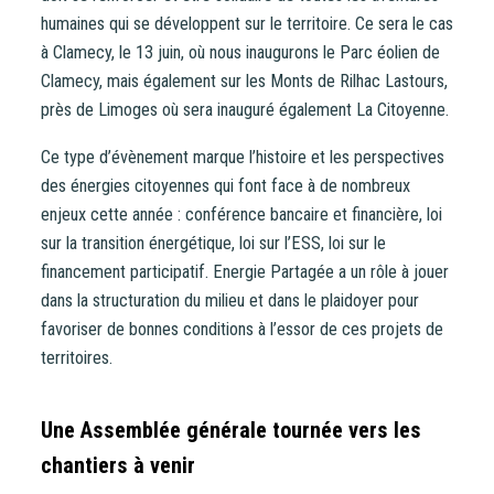
humaines qui se développent sur le territoire. Ce sera le cas
CONTACT
à Clamecy, le 13 juin, où nous inaugurons le Parc éolien de
Clamecy, mais également sur les Monts de Rilhac Lastours,
près de Limoges où sera inauguré également La Citoyenne.
Vous entrez sur notre plateforme de souscription
Ce type d’évènement marque l’histoire et les perspectives
CoopHub
des énergies citoyennes qui font face à de nombreux
Coophub est la plateforme sécurisée de souscription
enjeux cette année : conférence bancaire et financière, loi
développée par Énergie Partagée. Elle vous permet
sur la transition énergétique, loi sur l’ESS, loi sur le
d’acheter vos actions Énergie Partagée et d’accéder à
financement participatif. Energie Partagée a un rôle à jouer
votre espace personnel d’actionnaire.
dans la structuration du milieu et dans le plaidoyer pour
favoriser de bonnes conditions à l’essor de ces projets de
La souscription à Énergie Partagée comporte un risque de
territoires.
perte totale ou partielle du capital investi. Pour bien
appréhender ces risques et le modèle d’investissement
d’Énergie Partagée, nous vous invitons à consulter le
Une Assemblée générale tournée vers les
document d’information synthétique (DIS)
.
chantiers à venir