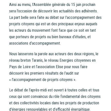
NB : si vous souscrivez en tant que personne morale
Ainsi au menu, l’Assemblée générale du 15 juin prochain
(société, …), votre souscription peut être soumise à
sera l’occasion de découvrir les actualités des adhérents.
validation par nos instances avant d’être effective.
La part belle sera faite au débat sur l’accompagnement des
projets citoyens qui est un des principaux enjeux auquels
Un problème, une question ?
Consultez notre FAQ
ou
les acteurs du mouvement font face que ce soit en tant
contactez-nous
.
que porteurs de projets ou bien bureaux d’études, et
associations d’accompagnement.
CONTINUER VERS COOPHUB
Nous laisserons la parole aux acteurs des deux régions, le
réseau breton Taranis, le réseau Energies citoyennes en
Pays de Loire et l’association Elise pour nous faire
découvrir les premiers résultats de l’audit sur
« l’accompagnement de projets citoyens ».
Le débat de l’après-midi est ouvert à toutes celles et tous
ceux qui sont convaincus du rôle fondamental des citoyens
et des collectivités locales dans les projets de production
d’énergies renouvelables et d’efficacité énergétique.