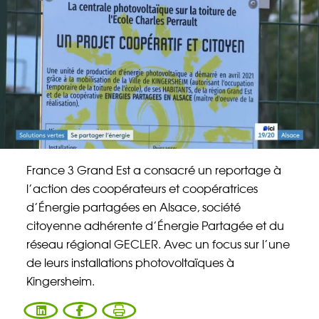
Énergie Partagée accompagne les initiatives
de production d'énergie renouvelable qui
associent les habitants et acteurs de leur
territoire.
ABONNEZ-VOUS À NOS NEWSLETTERS
Court-circuit
EnRoute
France 3 Grand Est a consacré un reportage à
Chaque mois, suivez l'actualité pour bien
l’action des coopérateurs et coopératrices
comprendre les enjeux de l'énergie citoyenne, et
d’Énergie partagées en Alsace, société
découvrez les nouveaux projets !
citoyenne adhérente d’Énergie Partagée et du
réseau régional GECLER. Avec un focus sur l’une
Votre email
Valider l'inscrip
de leurs installations photovoltaïques à
Kingersheim.
Vous entrez sur notre plateforme de souscription
CoopHub