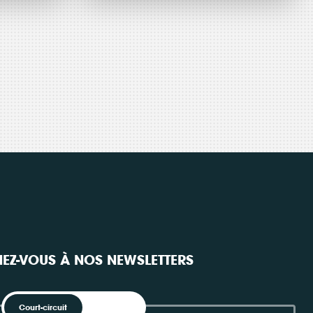
€
IsacWatts :
015
Projet
Isac-Watts
s
les
éoliennes
arrivent !
Consulter
EZ-VOUS À NOS NEWSLETTERS
Court-circuit
EnRoute