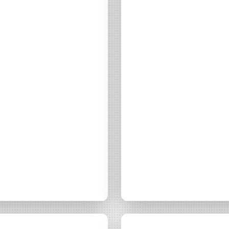
AB
Chaque mois, suive
ne les initiatives
l'énergie cit
nouvelable qui
 acteurs de leur
Votre
si notre
Naissan
National Geographic
Actualité
25 novembre 2