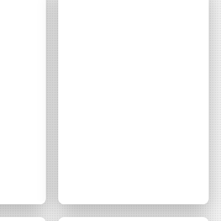
CONTACT
ty
se
-
manifester
 Énergie
ce
sans
d’accéder à
manifester
 ou partielle
investissement
?
rmation
re
Consulter
’être
Média
Ouest France