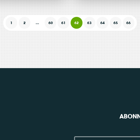
is
500.000
é
20 novembre 2015
Actualité
19 novembre 2
1
2
…
60
61
62
63
64
65
66
positions
engagé
ur nos
pour le
gions
climat !
r
Consulter
ABONN