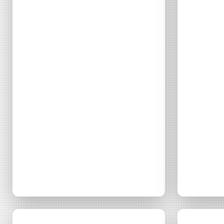
DÉCOUVRIR
Énergie Partagée accompag
de production d'énergie re
associent les habitants et
territoire.
Participer à
Et 
Média
Média