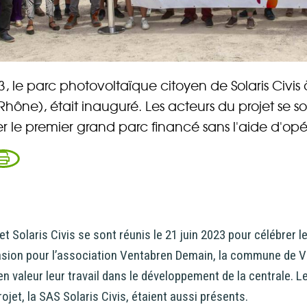
23, le parc photovoltaïque citoyen de Solaris Civi
hône), était inauguré. Les acteurs du projet se so
r le premier grand parc financé sans l'aide d'opér
et Solaris Civis se sont réunis le 21 juin 2023 pour célébrer 
ccasion pour l’association Ventabren Demain, la commune de 
rez sur notre plateforme de souscription CoopHub
n valeur leur travail dans le développement de la centrale. 
ojet, la SAS Solaris Civis, étaient aussi présents.
st la plateforme sécurisée de souscription développée par