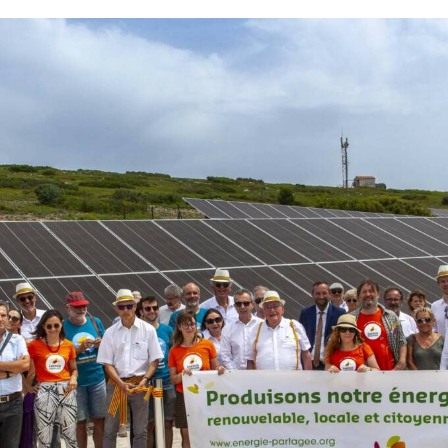
AB
Chaque mois, suive
ne les initiatives
l'énergie cit
nouvelable qui
 acteurs de leur
Votre