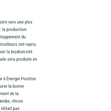
toire vers une plus
: la production
éveloppement du
riculteurs ont repris
er la biodiversité
uile sera produite en
e à Énergie Positive
urer la bonne
ement de la
cendie, chose
 n’était pas