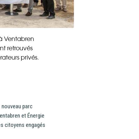
CONTACT
s à Ventabren
nt retrouvés
ateurs privés.
le nouveau parc
Ventabren et Énergie
Les citoyens engagés
 Énergie