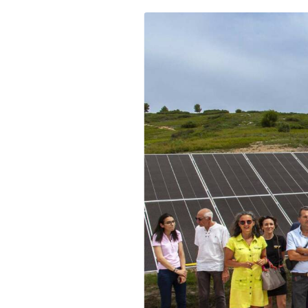
DÉCOUVRIR
Énergie Partagée accompag
de production d'énergie re
associent les habitants et
territoire.