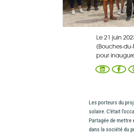
Le 21 juin 20
(Bouches-du-R
pour inaugure
Les porteurs du proj
solaire. C’était l’o
Vous ent
Partagée de mettre e
dans la société du pr
Coophub e