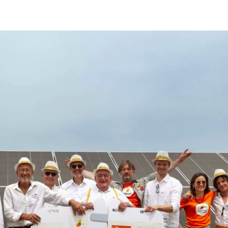
 Elle vous permet d’acheter vos actions Énergie Partagée et 
ace personnel d’actionnaire.
iption à Énergie Partagée comporte un risque de perte totale
l investi. Pour bien appréhender ces risques et le modèle d’
 Partagée, nous vous invitons à consulter le
document d’info
ue (DIS)
.
ous souscrivez en tant que personne morale (société, …), vot
ion peut être soumise à validation par nos instances avant d
.
ème, une question ?
Consultez notre FAQ
ou
contactez-nous
.
CONTINUER VERS COOPHUB