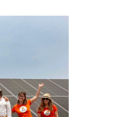
d’accéder à
 ou partielle
investissement
rmation
re
’être