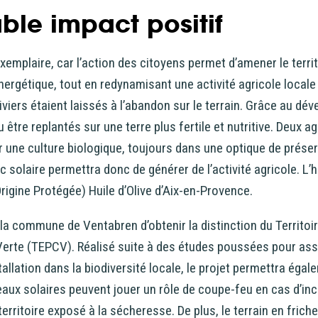
able impact positif
exemplaire, car l’action des citoyens permet d’amener le terri
rgétique, tout en redynamisant une activité agricole locale 
oliviers étaient laissés à l’abandon sur le terrain. Grâce au d
u être replantés sur une terre plus fertile et nutritive. Deux ag
r une culture biologique, toujours dans une optique de préserv
c solaire permettra donc de générer de l’activité agricole. L’h
rigine Protégée) Huile d’Olive d’Aix-en-Provence.
 la commune de Ventabren d’obtenir la distinction du Territoir
Verte (TEPCV). Réalisé suite à des études poussées pour ass
tallation dans la biodiversité locale, le projet permettra égal
aux solaires peuvent jouer un rôle de coupe-feu en cas d’in
rritoire exposé à la sécheresse. De plus, le terrain en friche