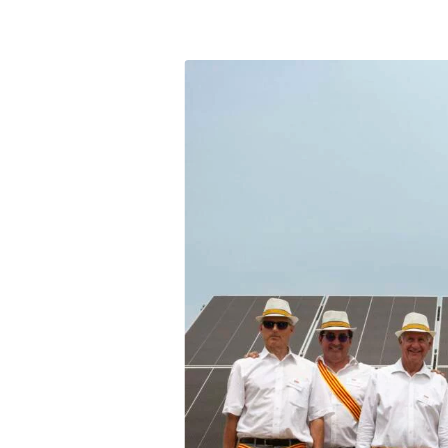
Partagée.
votre esp
La souscr
du capita
d’Énergie
synthétiq
NB : si v
souscript
effective
Un probl