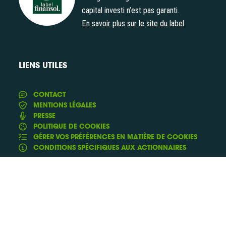
Label Finansol
capital investi n’est pas garanti.
En savoir plus sur le site du label
LIENS UTILES
CONTACT
MENTIONS LÉGALES
PRESSE
POLITIQUE DE COOKIES
GÉRER VOS PRÉFÉRENCES EN MATIÈRE DE COOKIES
CONDITIONS SPÉCIFIQUES AUX ACTIONNAIRES
Consulter nos propositions
Conception & Réalisation :
et
Yann Rolland
Thibaut
de
Caroli
Fluxi