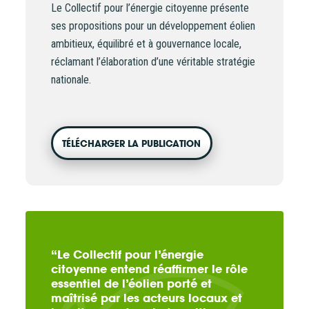
Le Collectif pour l’énergie citoyenne présente
d’Énergie Partagée, nous vous invitons à consulter le
ses propositions pour un développement éolien
document d’information synthétique (DIS)
.
ambitieux, équilibré et à gouvernance locale,
NB : si vous souscrivez en tant que personne morale
réclamant l’élaboration d’une véritable stratégie
(société, …), votre souscription peut être soumise à
nationale.
validation par nos instances avant d’être effective.
Un problème, une question ?
Consultez notre FAQ
ou
contactez-nous
.
TÉLÉCHARGER LA PUBLICATION
CONTINUER VERS COOPHUB
“Le Collectif pour l’énergie
citoyenne entend réaffirmer le rôle
essentiel de l’éolien porté et
maîtrisé par les acteurs locaux et