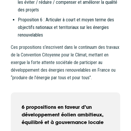
les éviter / réduire / compenser et améliorer la qualité
des projets
Proposition 6 : Articuler à court et moyen terme des
objectifs nationaux et territoriaux sur les énergies
renouvelables
Ces propositions s’inscrivent dans le continuum des travaux
de la Convention Citoyenne pour le Climat, mettant en
Vous entrez sur notre plateforme de souscription
exergue la forte attente sociétale de participer au
CoopHub
développement des énergies renouvelables en France ou
“produire de l’énergie par tous et pour tous”.
Coophub est la plateforme sécurisée de souscription
développée par Énergie Partagée. Elle vous permet
d’acheter vos actions Énergie Partagée et d’accéder à
votre espace personnel d’actionnaire.
6 propositions en faveur d’un
La souscription à Énergie Partagée comporte un risque de
développement éolien ambitieux,
perte totale ou partielle du capital investi. Pour bien
équilibré et à gouvernance locale
appréhender ces risques et le modèle d’investissement