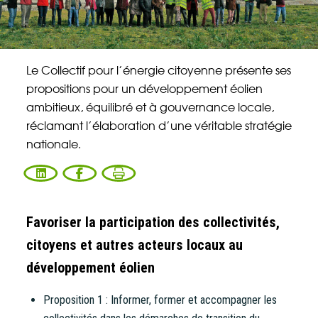
Énergie Partagée accompagne les initiatives
de production d'énergie renouvelable qui
associent les habitants et acteurs de leur
territoire.
Le Collectif pour l’énergie citoyenne présente ses
propositions pour un développement éolien
ambitieux, équilibré et à gouvernance locale,
ABONNEZ-VOUS À NOS NEWSLETTERS
réclamant l’élaboration d’une véritable stratégie
nationale.
Court-circuit
EnRoute
Chaque mois, suivez l'actualité pour bien
comprendre les enjeux de l'énergie citoyenne, et
découvrez les nouveaux projets !
Favoriser la participation des collectivités,
citoyens et autres acteurs locaux au
Votre email
Valider l'inscrip
développement éolien
Proposition 1 : Informer, former et accompagner les