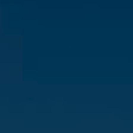
Énergie Partagée accompagne les initiatives
de production d'énergie renouvelable qui
associent les habitants et acteurs de leur
territoire.
ABONNEZ-VOUS À NOS NEWSLETTERS
Court-circuit
EnRoute
Chaque mois, suivez l'actualité pour bien
comprendre les enjeux de l'énergie citoyenne, et
découvrez les nouveaux projets !
Votre email
Valider l'inscrip