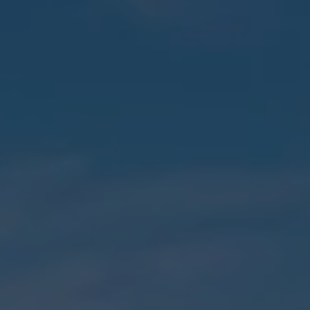
développée par Énergie Partagée. Elle vous permet
d’acheter vos actions Énergie Partagée et d’accéder à
votre espace personnel d’actionnaire.
La souscription à Énergie Partagée comporte un risque de
perte totale ou partielle du capital investi. Pour bien
appréhender ces risques et le modèle d’investissement
d’Énergie Partagée, nous vous invitons à consulter le
document d’information synthétique (DIS)
.
NB : si vous souscrivez en tant que personne morale
(société, …), votre souscription peut être soumise à
validation par nos instances avant d’être effective.
Un problème, une question ?
Consultez notre FAQ
ou
contactez-nous
.
CONTINUER VERS COOPHUB