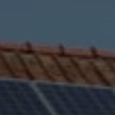
Un problème, une question ?
Consultez notre FAQ
ou
contactez-nous
.
CONTINUER VERS COOPHUB