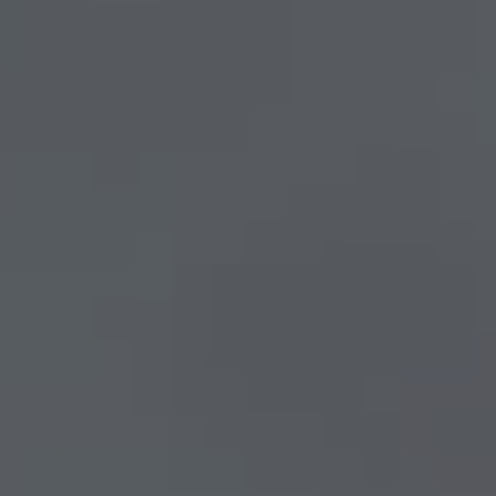
rez sur notre plateforme de souscription CoopHub
st la plateforme sécurisée de souscription développée par