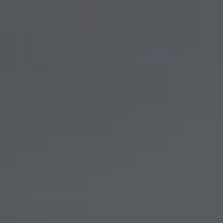
Vous ent
Coophub e