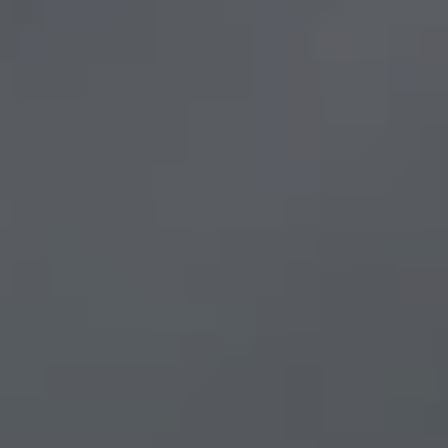
d’accéder à
 ou partielle
investissement
rmation
re
’être