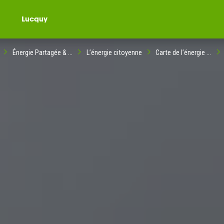
Lucquy
Énergie Partagée & ...
L’énergie citoyenne
Carte de l’énergie ...
ompagné dans votre
ble citoyenne ?