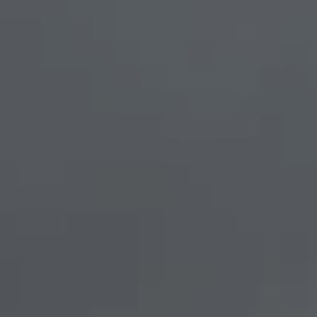
Partagée.
votre esp
La souscr
du capita
d’Énergie
synthétiq
NB : si v
souscript
effective
Un probl