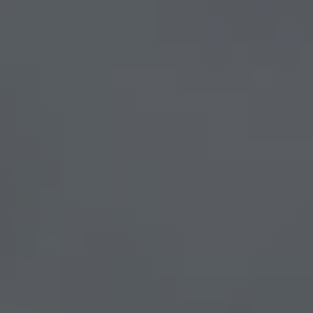
 Elle vous permet d’acheter vos actions Énergie Partagée et 
ace personnel d’actionnaire.
iption à Énergie Partagée comporte un risque de perte totale
l investi. Pour bien appréhender ces risques et le modèle d’
 Partagée, nous vous invitons à consulter le
document d’info
ue (DIS)
.
ous souscrivez en tant que personne morale (société, …), vot
ion peut être soumise à validation par nos instances avant d
.
ème, une question ?
Consultez notre FAQ
ou
contactez-nous
.
CONTINUER VERS COOPHUB