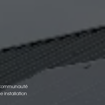
la Communauté
 installation