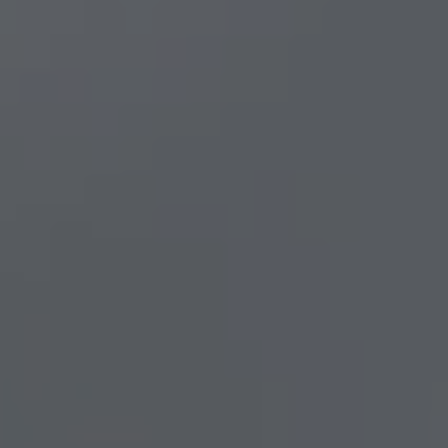
AB
Chaque mois, suive
ne les initiatives
l'énergie cit
nouvelable qui
 acteurs de leur
Votre