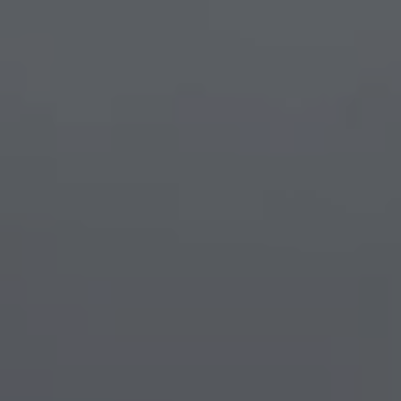
DÉCOUVRIR
Énergie Partagée accompag
de production d'énergie re
associent les habitants et
territoire.