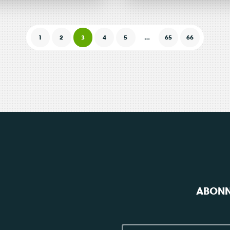
YON·S :
Lancem
ent
Paris
Actualité
16 avril 2026
d’Azur
1
2
3
4
5
…
65
66
on
e
du 2ᵉ a
Consulter
ie
rnée qui
à projet
lange
du
,
progra
ABONN
sique,
europé