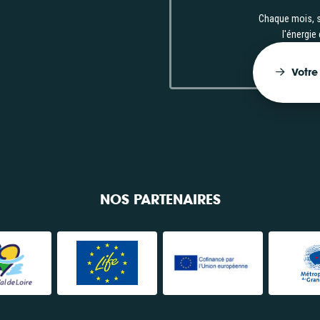
its et
EnerCo
Chaque mois, s
l'énergie
ergie
Facility
Votre
aire
Consulter
r
NOS PARTENAIRES