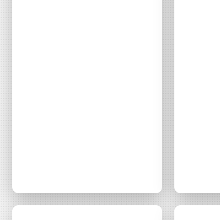
DÉCOUVRIR
Énergie Partagée accompag
de production d'énergie re
associent les habitants et
territoire.
Énergie
Ma
Actualité
06 mai 2026
Commun