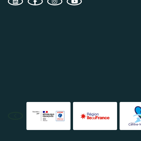
réc
én
sol
Consulte