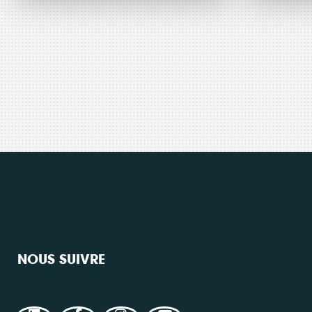
Petit PV et
RA
Actualité
20 avril 2026
Événem
100 %...
autoconsommati
un
Consulter
collective : Énerg
jou
Partagée
mé
représente...
art
NOUS SUIVRE
mu
Consulter