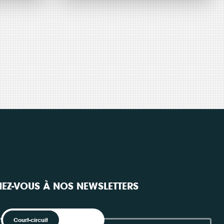
ent
négaWatt
Actualité
08 avril 2026
Consulter
ppel
lance la
s
réalisation
de son
mme
nouveau
EZ-VOUS À NOS NEWSLETTERS
en
scénario
Court-circuit
EnRoute