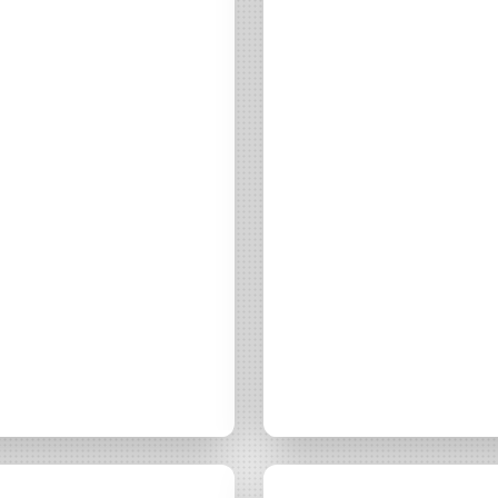
AB
Chaque mois, suive
ne les initiatives
l'énergie cit
nouvelable qui
 acteurs de leur
Votre
intenons
Le JT de
iqué
05 mai 2026
Média