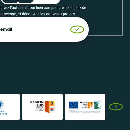
m
de
uivez l'actualité pour bien comprendre les enjeux de
 citoyenne, et découvrez les nouveaux projets !
transition...
 email
Valider l'inscription
Consulter