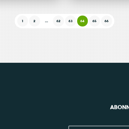
 –
PLTE : L
Radio France Internationale
Actualité
20 juin 2014
1
2
…
62
63
64
65
66
oyens,
citoyen
oyennes,
encoura
vos
mais
iennes !
fiscale
ABONN
pénalis
r