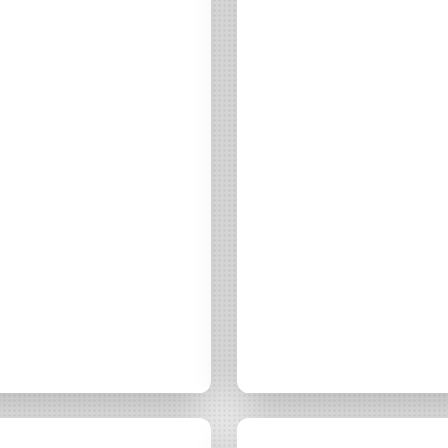
AB
Chaque mois, suive
ne les initiatives
l'énergie cit
nouvelable qui
 acteurs de leur
Votre
Energie
é
04 février 2015
Actualité
17 novembre 2