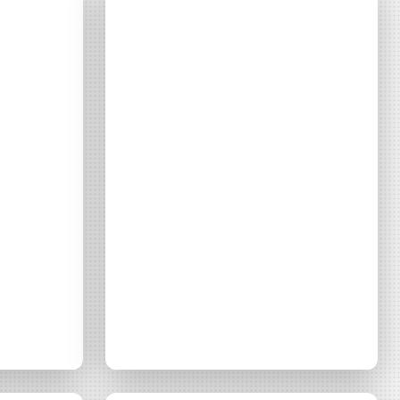
CONTACT
e
Partagée,
Enercoop et
 Énergie
 !
Nef
d’accéder à
Investisseme
 ou partielle
investissement
achètent un
rmation
parc...
re
’être
Média
France Info