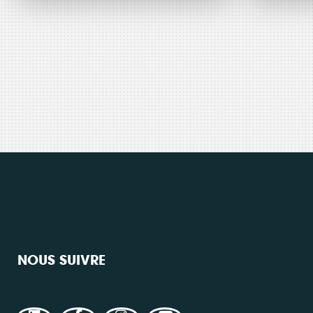
France
RFI
Média
France Inter
Média
Inter –
Cit
Grand
cit
Angle
à 
éol
Consulter
NOUS SUIVRE
Consulte