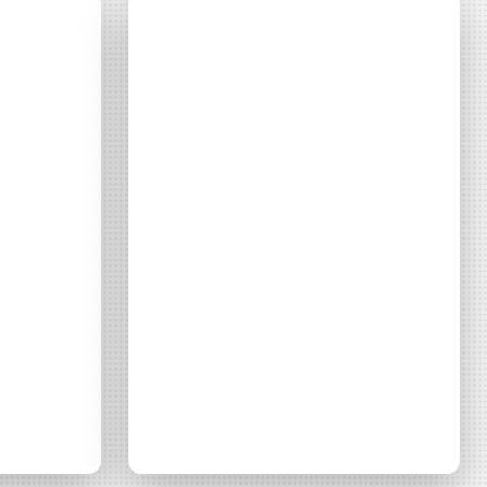
nfo –
France Info
Consulter
– Quand
éolien rime
he
avec
citoyen
teurs
Consulter