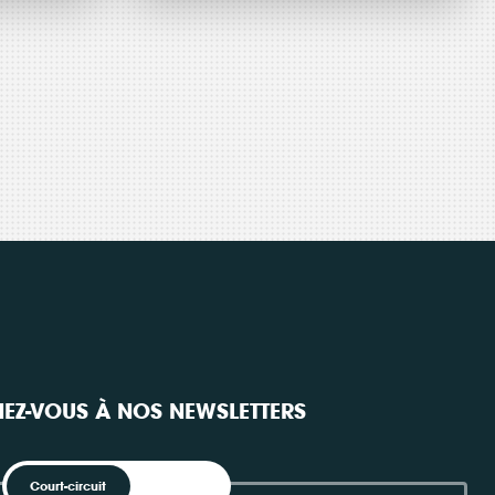
es EnR
Une
Actualité
20 mai 2014
nes
Assemblée
gées,
générale
au cœur de
ment
la transition
EZ-VOUS À NOS NEWSLETTERS
ées
énergétique
Court-circuit
EnRoute