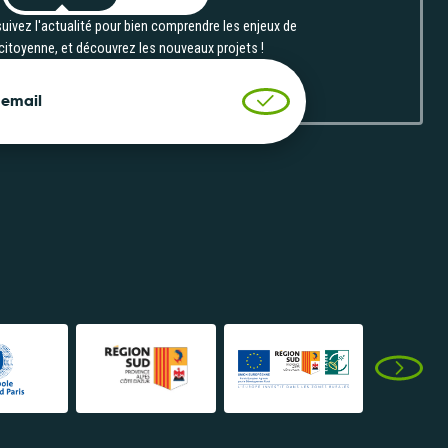
en action
uivez l'actualité pour bien comprendre les enjeux de
 citoyenne, et découvrez les nouveaux projets !
Consulter
 email
Valider l'inscription