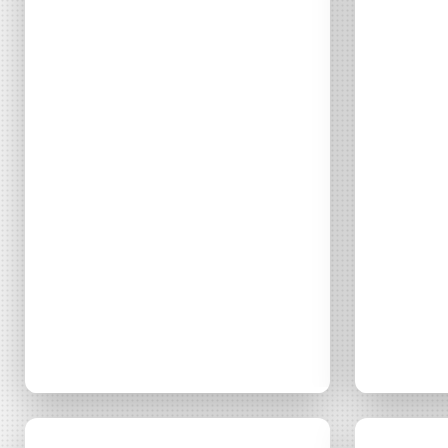
DÉCOUVRIR
Énergie Partagée accompag
de production d'énergie re
associent les habitants et
territoire.
Novethic – A
6
Média
Novethic
Actualit