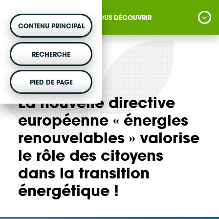
NOUS DÉCOUVRIR
CONTENU PRINCIPAL
MONTER UN PROJET
RECHERCHE
Vous souhaitez être accompagné dans votre
Actualités
4 juillet 2018
PIED DE PAGE
projet d'énergie renouvelable citoyenne ?
La nouvelle directive
européenne « énergies
renouvelables » valorise
VOTRE ARGENT AGIT
le rôle des citoyens
Vous souhaitez placer votre épargne au
service de la transition énergétique ?
dans la transition
énergétique !
DÉCOUVRIR