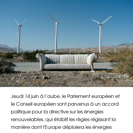
Énergie Partagée accompagne les initiatives
de production d'énergie renouvelable qui
associent les habitants et acteurs de leur
territoire.
ABONNEZ-VOUS À NOS NEWSLETTERS
Court-circuit
EnRoute
Chaque mois, suivez l'actualité pour bien
comprendre les enjeux de l'énergie citoyenne, et
découvrez les nouveaux projets !
Jeudi 14 juin à l’aube, le Parlement européen et
le Conseil européen sont parvenus à un accord
Votre email
Valider l'inscrip
politique pour la directive sur les énergies
renouvelables, qui établit les règles régissant la
manière dont l'Europe déploiera les énergies