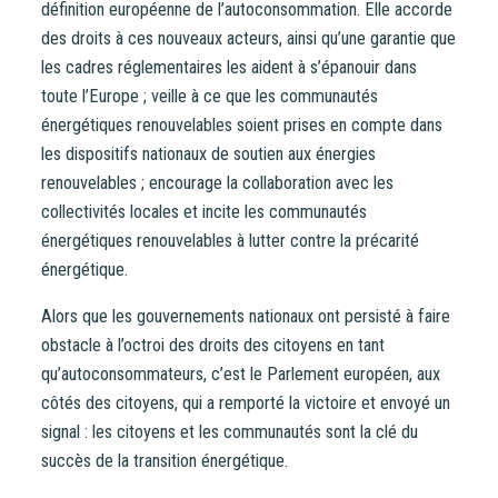
définition européenne de l’autoconsommation. Elle accorde
développée par Énergie Partagée. Elle vous permet
des droits à ces nouveaux acteurs, ainsi qu’une garantie que
d’acheter vos actions Énergie Partagée et d’accéder à
les cadres réglementaires les aident à s’épanouir dans
votre espace personnel d’actionnaire.
toute l’Europe ; veille à ce que les communautés
énergétiques renouvelables soient prises en compte dans
La souscription à Énergie Partagée comporte un risque de
les dispositifs nationaux de soutien aux énergies
perte totale ou partielle du capital investi. Pour bien
renouvelables ; encourage la collaboration avec les
appréhender ces risques et le modèle d’investissement
collectivités locales et incite les communautés
d’Énergie Partagée, nous vous invitons à consulter le
énergétiques renouvelables à lutter contre la précarité
document d’information synthétique (DIS)
.
énergétique.
NB : si vous souscrivez en tant que personne morale
Alors que les gouvernements nationaux ont persisté à faire
(société, …), votre souscription peut être soumise à
obstacle à l’octroi des droits des citoyens en tant
validation par nos instances avant d’être effective.
qu’autoconsommateurs, c’est le Parlement européen, aux
Un problème, une question ?
Consultez notre FAQ
ou
côtés des citoyens, qui a remporté la victoire et envoyé un
contactez-nous
.
signal : les citoyens et les communautés sont la clé du
succès de la transition énergétique.
CONTINUER VERS COOPHUB