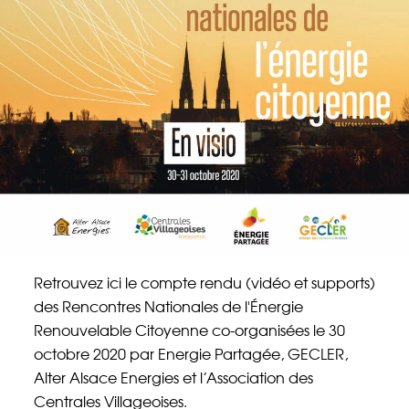
Énergie Partagée accompagne les initiatives
de production d'énergie renouvelable qui
associent les habitants et acteurs de leur
territoire.
ABONNEZ-VOUS À NOS NEWSLETTERS
Court-circuit
EnRoute
Chaque mois, suivez l'actualité pour bien
comprendre les enjeux de l'énergie citoyenne, et
découvrez les nouveaux projets !
Retrouvez ici le compte rendu (vidéo et supports)
des Rencontres Nationales de l'Énergie
Votre email
Renouvelable Citoyenne co-organisées le 30
Valider l'inscrip
octobre 2020 par Energie Partagée, GECLER,
Alter Alsace Energies et l’Association des
Centrales Villageoises.