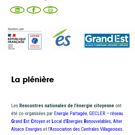
CONTACT
La plénière
Les
Rencontres nationales de l’énergie citoyenne
ont
été co-organisées par
Energie Partagée
,
GECLER – réseau
G
rand
E
st
C
itoyen et
L
ocal d’
E
nergies
R
enouvelables,
Alter
Alsace Energies
et l’
Association des Centrales Villageoises
.